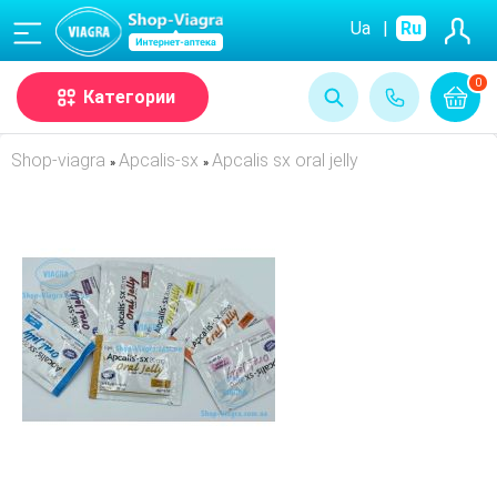
(068)
Ua
|
Ru
0
Категории
Shop-viagra
Apcalis-sx
Apcalis sx oral jelly
»
»