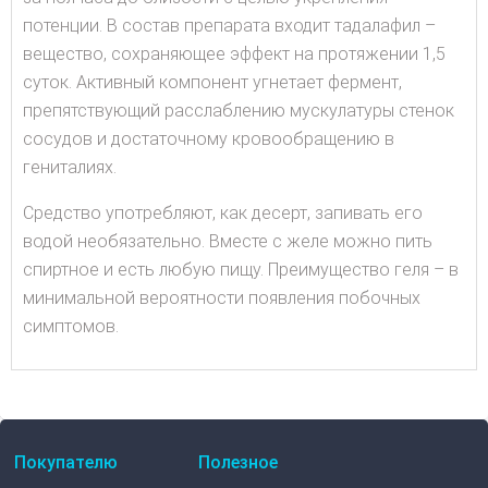
потенции. В состав препарата входит тадалафил –
вещество, сохраняющее эффект на протяжении 1,5
суток. Активный компонент угнетает фермент,
препятствующий расслаблению мускулатуры стенок
сосудов и достаточному кровообращению в
гениталиях.
Средство употребляют, как десерт, запивать его
водой необязательно. Вместе с желе можно пить
спиртное и есть любую пищу. Преимущество геля – в
минимальной вероятности появления побочных
симптомов.
Покупателю
Полезное