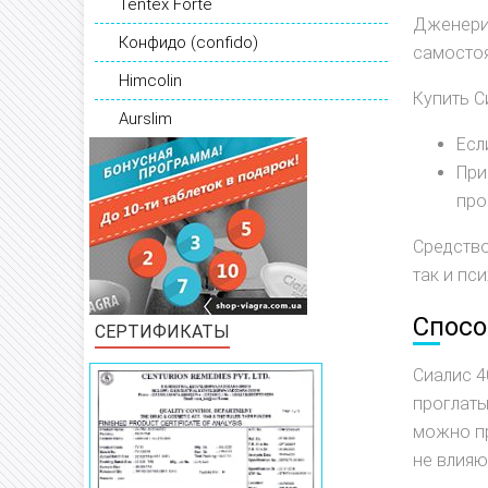
Tentex Forte
Дженерик
Конфидо (confido)
самостоя
Himcolin
Купить С
Aurslim
Есл
При
про
Средство
так и пс
Спосо
СЕРТИФИКАТЫ
Сиалис 4
проглаты
можно пр
не влияю