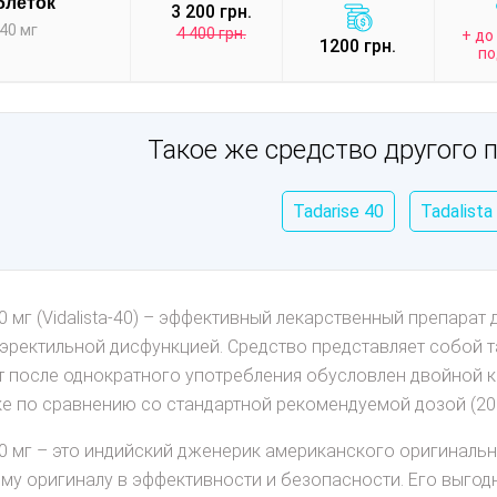
блеток
3 200 грн.
40 мг
4 400 грн.
+ до
1200 грн.
по
Такое же средство другого 
Tadarise 40
Tadalista
0 мг (Vidalista-40) – эффективный лекарственный препарат
эректильной дисфункцией. Средство представляет собой т
т после однократного употребления обусловлен двойной 
ке по сравнению со стандартной рекомендуемой дозой (20 
0 мг – это индийский дженерик американского оригинально
му оригиналу в эффективности и безопасности. Его выгод