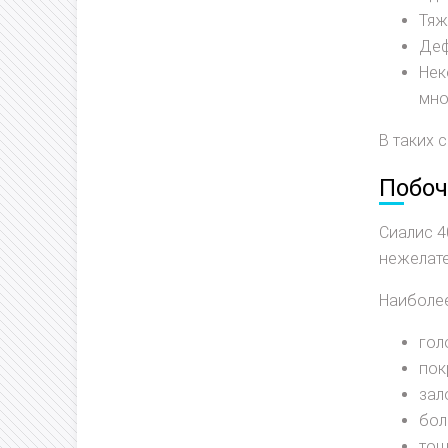
Тяж
Деф
Нек
мно
В таких 
Побо
Сиалис 4
нежелате
Наиболе
гол
пок
зал
бол
тош