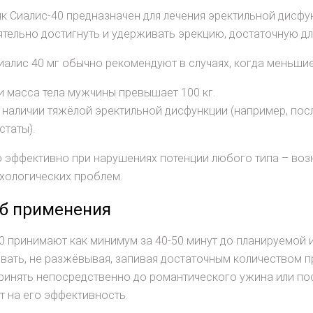
 Сиалис-40 предназначен для лечения эректильной дисфу
тельно достигнуть и удерживать эрекцию, достаточную дл
иалис 40 мг обычно рекомендуют в случаях, когда меньши
и масса тела мужчины превышает 100 кг.
 наличии тяжёлой эректильной дисфункции (например, посл
статы).
 эффективно при нарушениях потенции любого типа – возн
ихологических проблем.
б применения
0 принимают как минимум за 40-50 минут до планируемой и
вать, не разжёвывая, запивая достаточным количеством 
инять непосредственно до романтического ужина или пос
т на его эффективность.