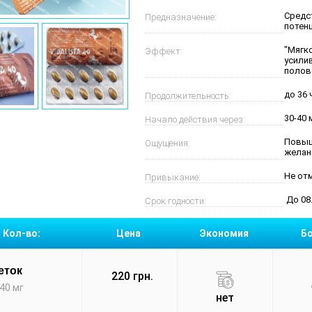
Средс
Предназначение:
потен
"Мягко
Эффект:
усили
полов
до 36 
Продолжительность:
30-40 
Начало действия через:
Повыш
Ощущения:
желан
Не от
Привыкание:
До 08.
Срок годности:
Кол-во:
Цена
Экономия
Б
еток
220 грн.
40 мг
нет