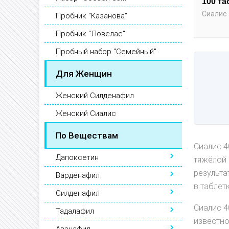
100 та
Сиалис 
Пробник "Казанова"
Пробник "Ловелас"
Пробный набор "Семейный"
Для Женщин
Женский Силденафил
Женский Сиалис
По Веществам
Сиалис 4
Дапоксетин
тяжёлой 
результа
Варденафил
в таблет
Силденафил
Сиалис 4
Тадалафил
известно