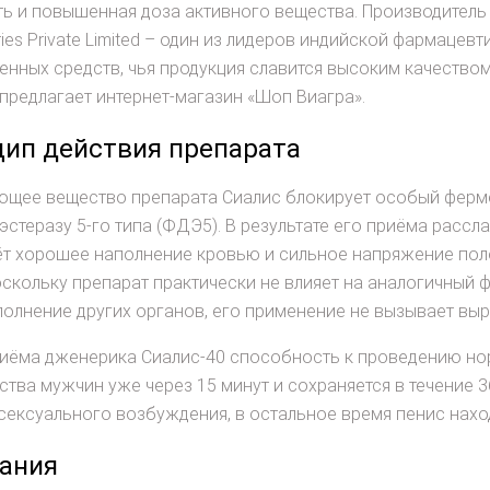
ь и повышенная доза активного вещества. Производитель д
ries Private Limited – один из лидеров индийской фармаце
енных средств, чья продукция славится высоким качеством
предлагает интернет-магазин «Шоп Виагра».
ип действия препарата
ющее вещество препарата Сиалис блокирует особый ферме
стеразу 5-го типа (ФДЭ5). В результате его приёма рассл
ёт хорошее наполнение кровью и сильное напряжение поло
оскольку препарат практически не влияет на аналогичный 
олнение других органов, его применение не вызывает вы
иёма дженерика Сиалис-40 способность к проведению нор
тва мужчин уже через 15 минут и сохраняется в течение 3
сексуального возбуждения, в остальное время пенис нахо
ания