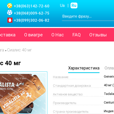
Ua
|
Ru
+38(063)
142-72-60
+38(068)
009-62-75
+38(099)
302-06-82
оставка
О виагре
О Нас
FAQ
Отзывы
gra
Сиалис 40 мг
»
с 40 мг
Характеристика
Опла
Generic
Название:
40 мг 
Стандартная дозировка:
Tadalaf
Активное вещество:
Centur
Производитель:
Индия
Страна производитель: