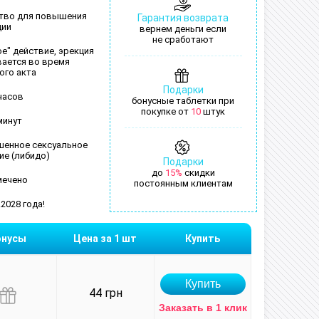
тво для повышения
Гарантия возврата
ции
вернем деньги если
не сработают
е" действие, эрекция
вается во время
ого акта
Подарки
часов
бонусные таблетки при
покупке от
10
штук
минут
енное сексуальное
ие (либидо)
Подарки
до
15%
скидки
мечено
постоянным клиентам
2028 года!
онусы
Цена за 1 шт
Купить
44 грн
Заказать в 1 клик