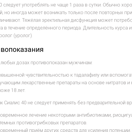
0 следует употреблять не чаще 1 раза в сутки. Обычно хо
й, но иногда может возникать только после повторных пр
личивают. Тяжёлая эректильная дисфункция может потреб
а в течение определённого периода. Длительность курса 
ролог (уролог).
вопоказания
 любых дозах противопоказан мужчинам:
овышенной чувствительностью к тадалафилу или вспомога
учающим лекарственные препараты на основе нитратов и 
оже 18 лет.
 Сиалис 40 не следует применять без предварительной вр
овременное лечение некоторыми антибиотиками, риоцигуа
темных противогрибковых препаратов.
овременный приём других средств для усиления потенции.