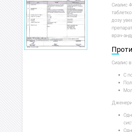
Сиалис 4
таблетко
дозу уве
препарат
врач-анд
Проти
Сиалис в
С п
Пол
Мол
Дженерик
Одн
сис
Одн