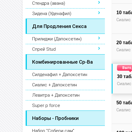
Стендра (авана)
10 таб
Зидена (Уденафил)
Сиалис 
Для Продления Секса
Прилиджи (Дапоксетин)
20 таб
Спрей Stud
Сиалис 
Комбинированные Ср-Ва
Выго
Силденафил + Дапоксетин
30 та
Сиалис
Сиалис + Дапоксетин
Левитра + Дапоксетин
50 таб
Super p force
Сиалис 
Наборы - Пробники
Набор "Собери сам"