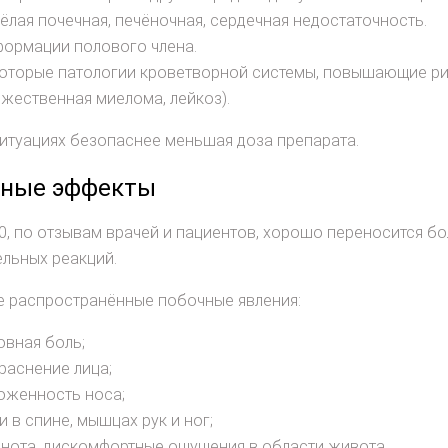
ёлая почечная, печёночная, сердечная недостаточность.
ормации полового члена.
оторые патологии кроветворной системы, повышающие рис
жественная миелома, лейкоз).
ситуациях безопаснее меньшая доза препарата.
чные эффекты
0, по отзывам врачей и пациентов, хорошо переносится 
льных реакций.
е распространённые побочные явления:
овная боль;
раснение лица;
оженность носа;
и в спине, мышцах рук и ног;
нота, дискомфортные ощущения в области живота.