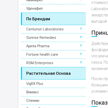
Аванафил
стоимост
Уденафил
Laborato
лекарств
По Брендам
выгодой 
Centurion Laboratories
Принц
Sunrise Remedies
Действу
Ajanta Pharma
фосфодиэ
Fortune health care
что влеч
секса. П
RSM Enterprises
кровенап
Растительная Основа
После пр
VigRX Plus
большинс
условии 
Вимакс
Спеман
Показ