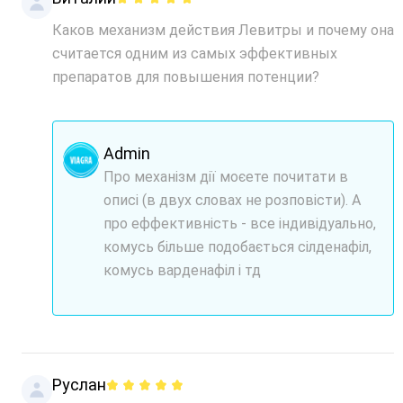
Каков механизм действия Левитры и почему она
считается одним из самых эффективных
препаратов для повышения потенции?
Admin
Про механізм дії моєете почитати в
описі (в двух словах не розповісти). А
про еффективність - все індивідуально,
комусь більше подобається сілденафіл,
комусь варденафіл і тд
Руслан