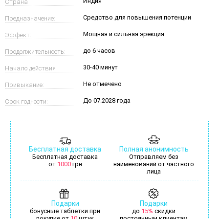
Индия
Страна
Средство для повышения потенции
Предназначение:
производитель:
Мощная и сильная эрекция
Эффект:
до 6 часов
Продолжительность:
30-40 минут
Начало действия
Не отмечено
Привыкание:
через:
До 07.2028 года
Срок годности:
Бесплатная доставка
Полная анонимность
Бесплатная доставка
Отправляем без
от
1000
грн
наименований от частного
лица
Подарки
Подарки
бонусные таблетки при
до
15%
скидки
покупке от
10
штук
постоянным клиентам