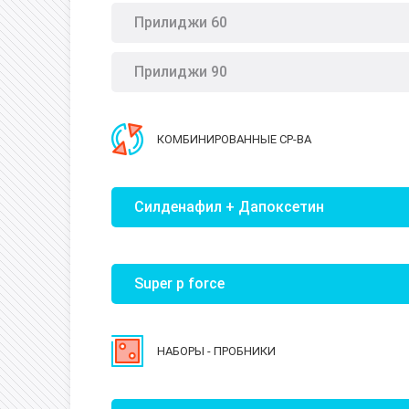
Прилиджи 60
Прилиджи 90
КОМБИНИРОВАННЫЕ СР-ВА
Силденафил + Дапоксетин
Super p force
НАБОРЫ - ПРОБНИКИ