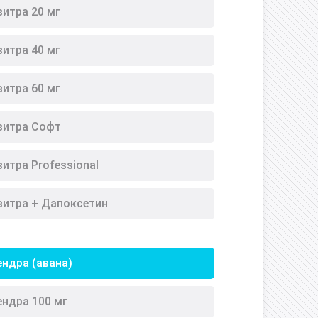
витра 20 мг
витра 40 мг
витра 60 мг
витра Софт
итра Professional
витра + Дапоксетин
ендра (авана)
ендра 100 мг