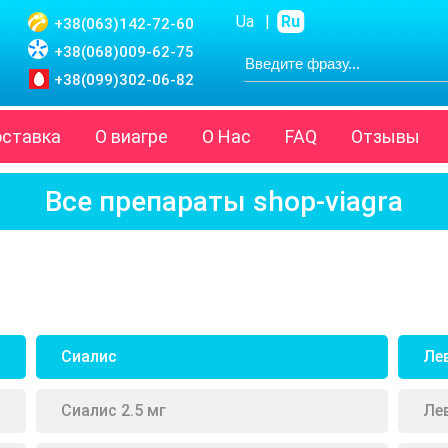
Ua
|
Ru
+38(063)
142-72-60
+38(068)
009-62-75
+38(099)
302-06-82
оставка
О виагре
О Нас
FAQ
Отзывы
Все препараты shop-viagra
Сиалис
Ле
Сиалис 2.5 мг
Ле