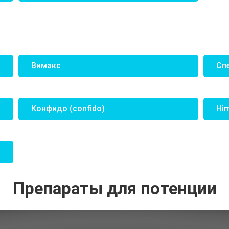
Вимакс
Сп
Конфидо (confido)
Him
Препараты для потенции