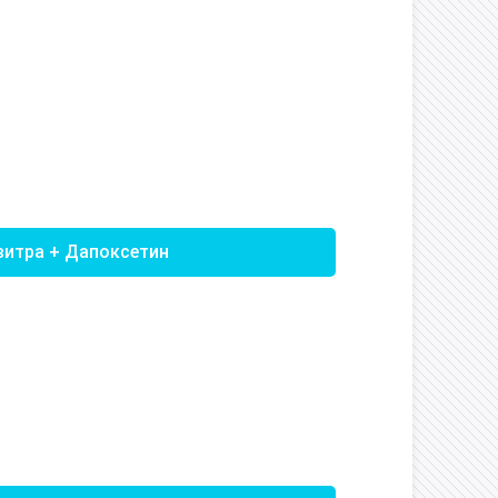
витра + Дапоксетин