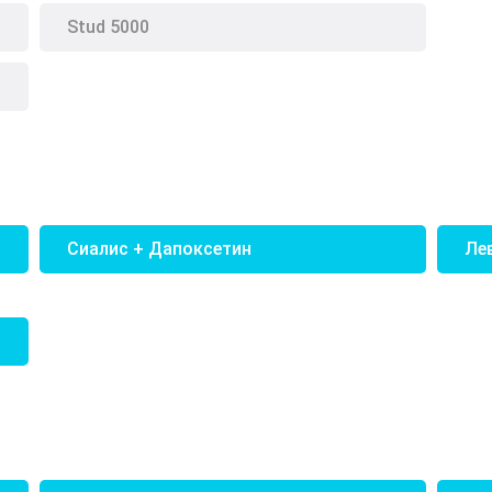
Stud 5000
Сиалис + Дапоксетин
Ле