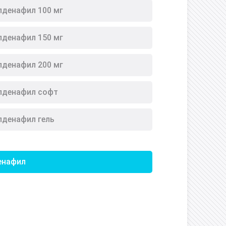
лденафил 100 мг
лденафил 150 мг
лденафил 200 мг
лденафил софт
лденафил гель
енафил