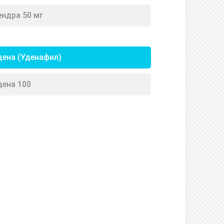
ендра 50 мг
дена (Уденафил)
дена 100