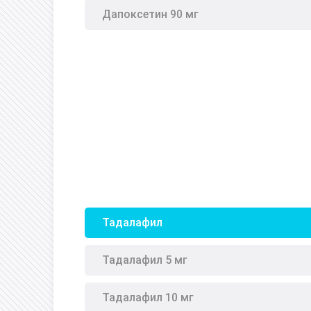
Дапоксетин 90 мг
Тадалафил
Тадалафил 5 мг
Тадалафил 10 мг