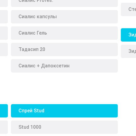
Сиалис Profes.
Ст
Сиалис капсулы
Сиалис Гель
Зи
Тадасип 20
Зи
Сиалис + Дапоксетин
Спрей Stud
Stud 1000