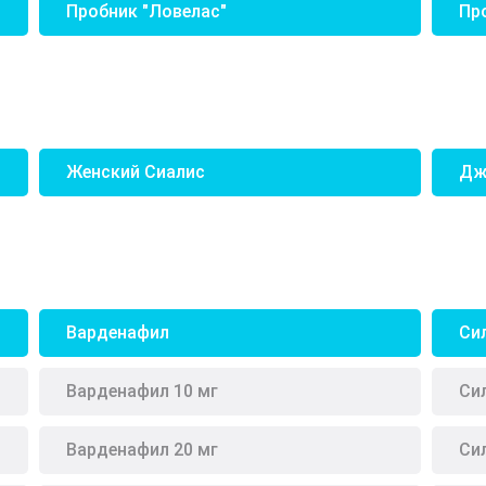
Пробник "Ловелас"
Пр
Женский Сиалис
Дж
Варденафил
Си
Варденафил 10 мг
Си
Варденафил 20 мг
Си