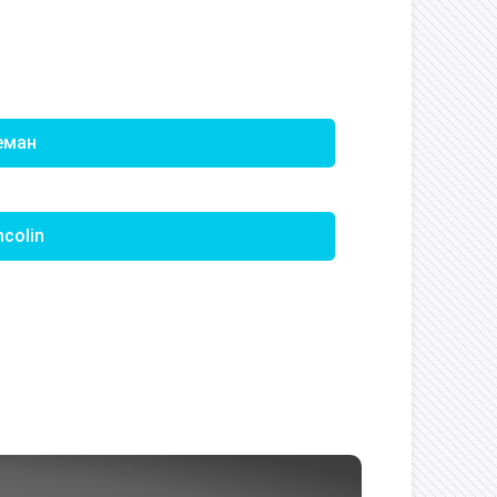
еман
colin