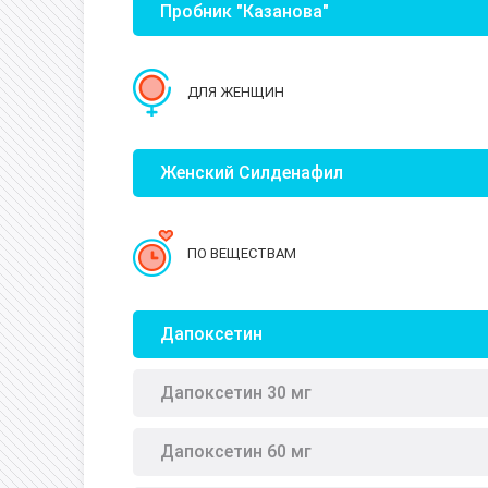
Пробник "Казанова"
ДЛЯ ЖЕНЩИН
Женский Силденафил
ПО ВЕЩЕСТВАМ
Дапоксетин
Дапоксетин 30 мг
Дапоксетин 60 мг