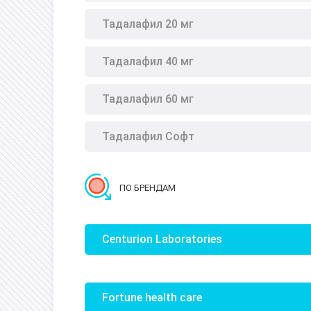
Тадалафил 20 мг
Тадалафил 40 мг
Тадалафил 60 мг
Тадалафил Софт
ПО БРЕНДАМ
Centurion Laboratories
Fortune health care