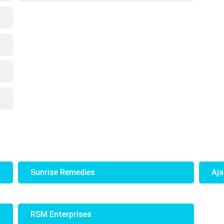
Sunrise Remedies
Aj
RSM Enterprises