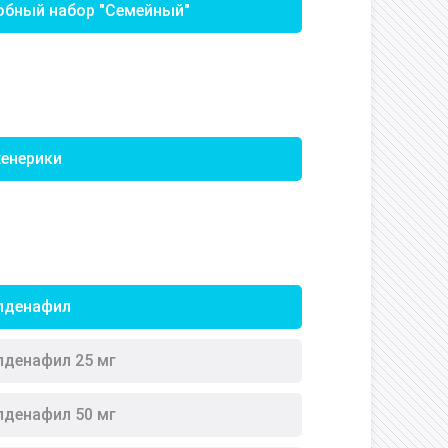
обный набор "Семейный"
енерики
лденафил
лденафил 25 мг
лденафил 50 мг