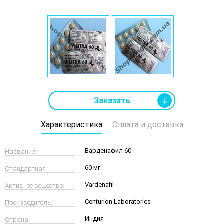
Заказать
Характеристика
Оплата и доставка
Варденафил 60
Название:
60 мг
Стандартная
Vardenafil
Активное вещество:
дозировка:
Centurion Laboratories
Производитель:
Индия
Страна