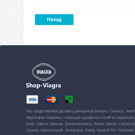
Назад
Мы предоставляем доставку дженериков Виагры, Сиалиса, Левит
территории Украины с помощью курьерских служб в следующие 
Киев, Одесса, Харьков, Днепропетровск, Львов, Херсон, Кировогр
Суммы, Хмельницкий, Запорожье, Львов, Кривой Рог, Николаев,