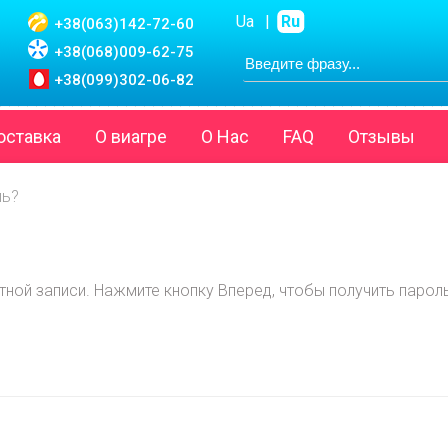
Ua
|
Ru
+38(063)
142-72-60
+38(068)
009-62-75
+38(099)
302-06-82
оставка
О виагре
О Нас
FAQ
Отзывы
ль?
тной записи. Нажмите кнопку Вперед, чтобы получить парол