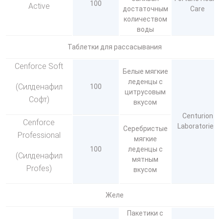
100
Active
достаточным
Care
количеством
воды
Таблетки для рассасывания
Cenforce Soft
Белые мягкие
леденцы с
(Силденафил
100
цитрусовым
Софт)
вкусом
Centurion
Cenforce
Laboratories
Серебристые
Professional
мягкие
100
леденцы с
(Силденафил
мятным
Profes)
вкусом
Желе
Пакетики с