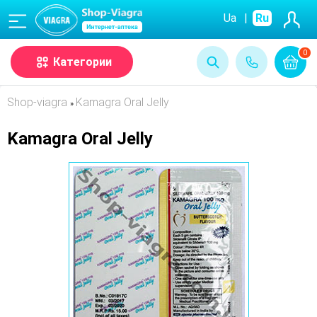
(068)
Ua
|
Ru
0
Категории
Shop-viagra
Kamagra Oral Jelly
»
Kamagra Oral Jelly