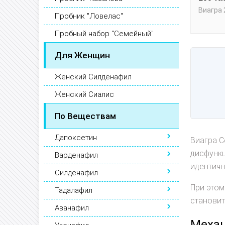
Виагра 
Пробник "Ловелас"
Пробный набор "Семейный"
Для Женщин
Женский Силденафил
Женский Сиалис
По Веществам
Дапоксетин
Виагра C
дисфунк
Варденафил
идентичн
Силденафил
При этом
Тадалафил
становит
Аванафил
Механ