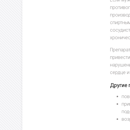
противоп
производ
спиртным
сосудист
хроничес
Препарат
привести
нарушени
сердце и
Другие 
пов
при
под
воз