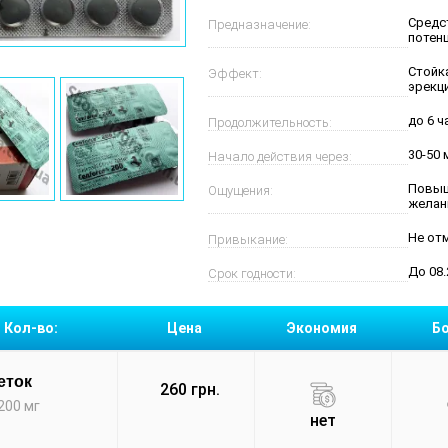
Средс
Предназначение:
потен
Стойк
Эффект:
эрекц
до 6 ч
Продолжительность:
30-50 
Начало действия через:
Повыш
Ощущения:
желан
Не от
Привыкание:
До 08.
Срок годности:
Кол-во:
Цена
Экономия
Б
еток
260 грн.
200 мг
нет