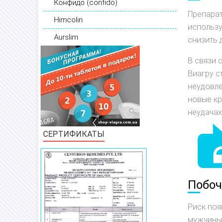
Конфидо (confido)
Препарат
Himcolin
использу
Aurslim
снизить
В связи 
Виагру с
неудовле
новые кр
неудачах
СЕРТИФИКАТЫ
Побоч
Риск поя
мужчины 