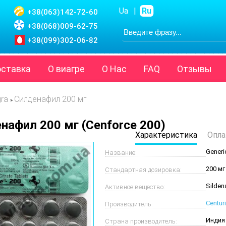
Ua
|
Ru
+38(063)
142-72-60
+38(068)
009-62-75
+38(099)
302-06-82
оставка
О виагре
О Нас
FAQ
Отзывы
gra
Силденафил 200 мг
»
нафил 200 мг (Cenforce 200)
Характеристика
Опла
Generic
Название:
200 мг
Стандартная дозировка:
Sildena
Активное вещество:
Centur
Производитель:
Индия
Страна производитель: