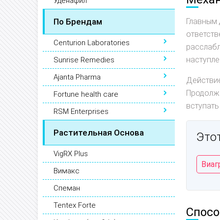
Уденафил
По Брендам
Главным
ответств
Centurion Laboratories
расслабл
наступле
Sunrise Remedies
Ajanta Pharma
Действие
Продолжи
Fortune health care
вступать
RSM Enterprises
Растительная Основа
Этот
VigRX Plus
Виаг
Вимакс
Спеман
Tentex Forte
Спосо