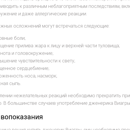
иводить к различным неблагоприятным последствиям, вкл
ужение и даже аллергические реакции.
ожных осложнений могут встречаться следующие:
овные боли;
щение прилива жара к лицу и верхней части туловища;
нота и головокружение;
ышение чувствительности к свету;
щенное сердцебиение;
оженность носа, насморк;
ная сыпь.
лении нежелательных реакций необходимо прекратить при
 В большинстве случаев употребление дженерика Виагры
вопоказания
чина решил купить дженерик Виагры, ему необходимо пр