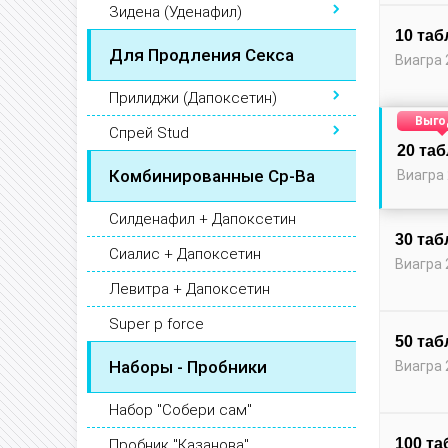
Зидена (Уденафил)
10 таб
Для Продления Секса
Виагра 
Прилиджи (Дапоксетин)
Выго
Спрей Stud
20 та
Комбинированные Ср-Ва
Виагра 
Силденафил + Дапоксетин
30 таб
Сиалис + Дапоксетин
Виагра 
Левитра + Дапоксетин
Super p force
50 таб
Наборы - Пробники
Виагра 
Набор "Собери сам"
100 та
Пробник "Казанова"