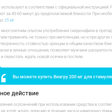
 используют в соответствии с официальной инструкцией.
ют за 40-60 минут до предполагаемой близости. При нео
 до
25 мг
.
с многолетним опытом употребления силденафила в препар
тали применять не только при импотенции, но и при други
творенность стойкостью эрекции и общим качеством близ
аски в личные отношения, позволяет мужчине раскрепости
 и перестать ждать новой осечки в постели.
Вы можете купить Виагру 200 мг для стимул
ное действие
вления осложнений при использовании средства в соотве
не хотят ждать эрекцию в течение часа и намеренно прин