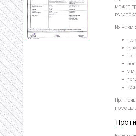
может пр
головокр
Из возм
гол
ощу
тош
пов
уча
зал
кож
При появ
помощью.
Проти
Если муж