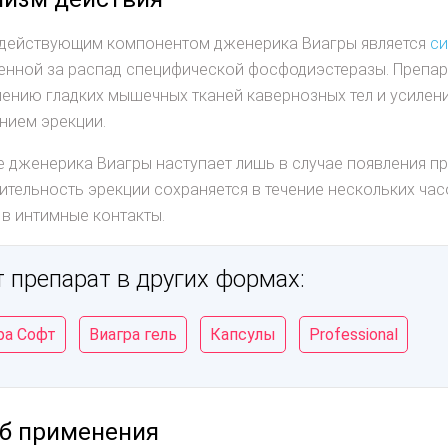
 действующим компонентом дженерика Виагры является
с
енной за распад специфической фосфодиэстеразы. Препара
ению гладких мышечных тканей кавернозных тел и усиле
нием эрекции.
 дженерика Виагры наступает лишь в случае появления п
тельность эрекции сохраняется в течение нескольких час
 в интимные контакты.
 препарат в других формах:
ра Софт
Виагра гель
Капсулы
Professional
б применения