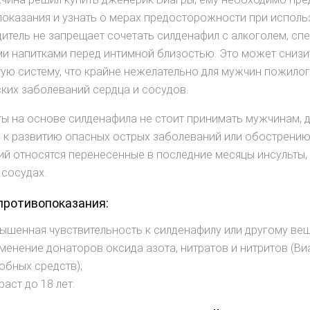
оказания и узнать о мерах предосторожности при использ
итель не запрещает сочетать силденафил с алкоголем, сп
и напитками перед интимной близостью. Это может снизит
ую систему, что крайне нежелательно для мужчин пожилог
ких заболеваний сердца и сосудов.
ы на основе силденафила не стоит принимать мужчинам, 
 к развитию опасных острых заболеваний или обострению 
й относятся перенесенные в последние месяцы инсульты,
 сосудах.
противопоказания:
ышенная чувствительность к силденафилу или другому вещ
менение донаторов оксида азота, нитратов и нитритов (В
обных средств);
раст до 18 лет.