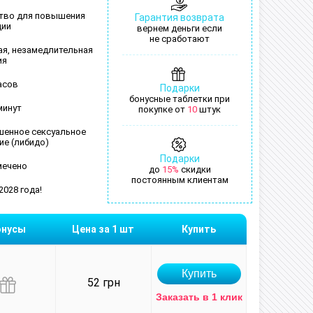
тво для повышения
Гарантия возврата
ции
вернем деньги если
не сработают
ая, незамедлительная
ия
асов
Подарки
бонусные таблетки при
минут
покупке от
10
штук
енное сексуальное
ие (либидо)
Подарки
мечено
до
15%
скидки
постоянным клиентам
2028 года!
онусы
Цена за 1 шт
Купить
52 грн
Заказать в 1 клик