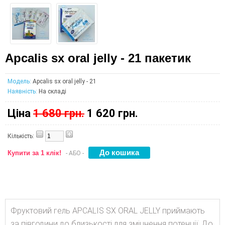
Apcalis sx oral jelly - 21 пакетик
Модель:
Apcalis sx oral jelly - 21
Наявність:
На складі
Ціна
1 680 грн.
1 620 грн.
Кількість:
Купити за 1 клік!
- АБО -
Фруктовий гель APCALIS SX ORAL JELLY приймають
за півгодини до близькості для зміцнення потенції. До