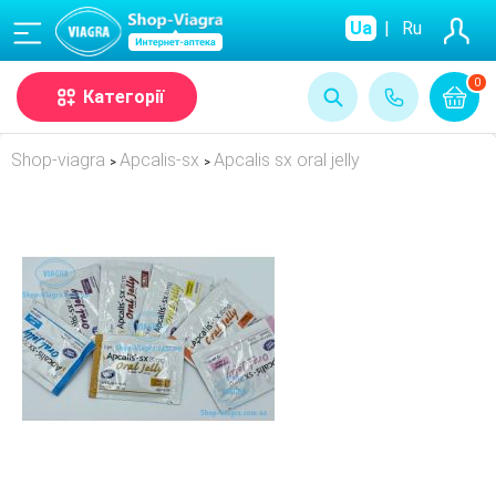
(068)
Ua
|
Ru
0
Категорії
Shop-viagra
Apcalis-sx
Apcalis sx oral jelly
>
>