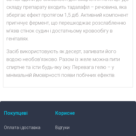
складу препарату входить тадалафіл – речовина, яка
зберігає ефект протягом 1,5 діб. Активний компонент
пригнічує фермент, що перешкоджає розслабленню
м'язів стінок судин і достатньому кровообігу в
геніталіях.
Засіб використовують як десерт, запивати його
водою необов'язково. Разом із желе можна пити
спиртне та їсти будь-яку їжу. Перевага гелю – у
мінімальній ймовірності появи побічних ефектів.
Покупцеві
Корисне
Оплата і доставка
Відгуки