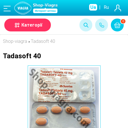
(068)
Ua
|
Ru
0
Категорії
Shop-viagra
Tadasoft 40
>
Tadasoft 40