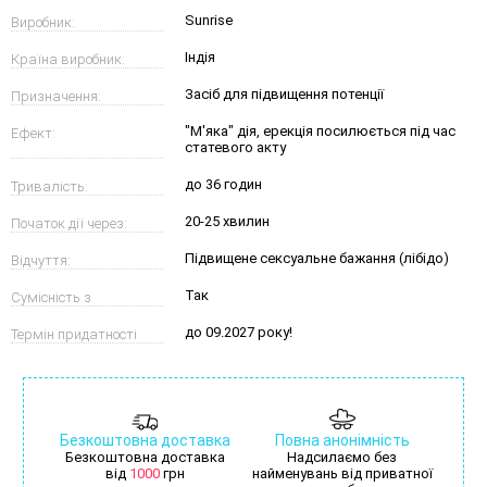
дозування:
Sunrise
Виробник:
Індія
Країна виробник:
Засіб для підвищення потенції
Призначення:
"М'яка" дія, ерекція посилюється під час
Ефект:
статевого акту
до 36 годин
Тривалість:
20-25 хвилин
Початок дії через:
Підвищене сексуальне бажання (лібідо)
Відчуття:
Так
Сумісність з
до 09.2027 року!
Термін придатності
алкоголем:
Безкоштовна доставка
Повна анонімність
Безкоштовна доставка
Надсилаємо без
від
1000
грн
найменувань від приватної