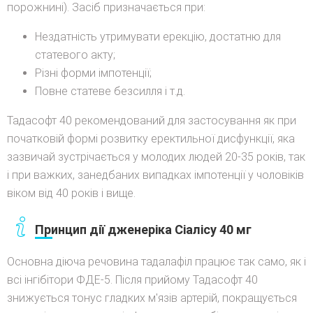
порожнині). Засіб призначається при:
Нездатність утримувати ерекцію, достатню для
статевого акту;
Різні форми імпотенції;
Повне статеве безсилля і т.д.
Тадасофт 40 рекомендований для застосування як при
початковій формі розвитку еректильної дисфункції, яка
зазвичай зустрічається у молодих людей 20-35 років, так
і при важких, занедбаних випадках імпотенції у чоловіків
віком від 40 років і вище.
Принцип дії дженеріка Сіалісу 40 мг
Основна діюча речовина тадалафіл працює так само, як і
всі інгібітори ФДЕ-5. Після прийому Тадасофт 40
знижується тонус гладких м'язів артерій, покращується