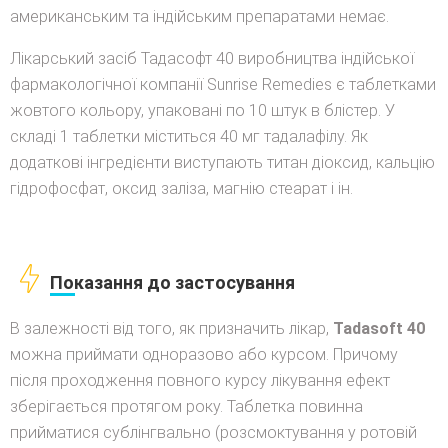
американським та індійським препаратами немає.
Лікарський засіб Тадасофт 40 виробництва індійської
фармакологічної компанії Sunrise Remedies є таблетками
жовтого кольору, упаковані по 10 штук в блістер. У
складі 1 таблетки міститься 40 мг тадалафілу. Як
додаткові інгредієнти виступають титан діоксид, кальцію
гідрофосфат, оксид заліза, магнію стеарат і ін.
Показання до застосування
В залежності від того, як призначить лікар,
Tadasoft
40
можна приймати одноразово або курсом. Причому
після проходження повного курсу лікування ефект
зберігається протягом року. Таблетка повинна
прийматися сублінгвально (розсмоктування у ротовій