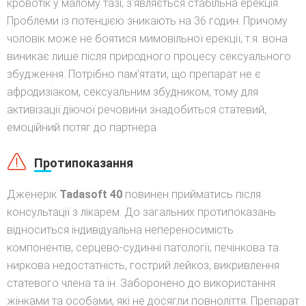
кровотік у малому тазі, з'являється стабільна ерекція.
Проблеми із потенцією зникають на 36 годин. Причому
чоловік може не боятися мимовільної ерекції, т.я. вона
виникає лише після природного процесу сексуального
збудження. Потрібно пам'ятати, що препарат не є
афродизіаком, сексуальним збудником, тому для
активізації діючої речовини знадобиться статевий,
емоційний потяг до партнера.
Протипоказання
Дженерік
Tadasoft 40
повинен прийматись після
консультації з лікарем. До загальних протипоказань
відноситься індивідуальна непереносимість
компонентів, серцево-судинні патології, печінкова та
ниркова недостатність, гострий лейкоз, викривлення
статевого члена та ін. Заборонено до використання
жінками та особами, які не досягли повноліття. Препарат