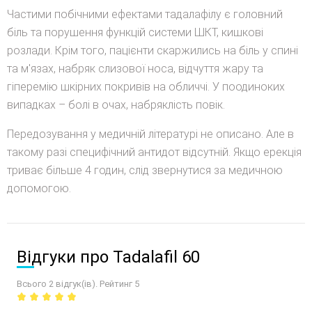
Частими побічними ефектами тадалафілу є головний
біль та порушення функцій системи ШКТ, кишкові
розлади. Крім того, пацієнти скаржились на біль у спині
та м'язах, набряк слизової носа, відчуття жару та
гіперемію шкірних покривів на обличчі. У поодиноких
випадках – болі в очах, набряклість повік.
Передозування у медичній літературі не описано. Але в
такому разі специфічний антидот відсутній. Якщо ерекція
триває більше 4 годин, слід звернутися за медичною
допомогою.
Відгуки про Tadalafil 60
Всього 2 відгук(ів). Рейтинг 5