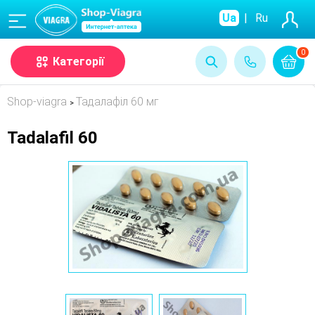
(068)
Ua
|
Ru
0
Категорії
Shop-viagra
Тадалафіл 60 мг
>
Tadalafil 60