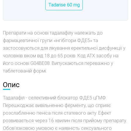
Tadarise 60 mg
Препарати на основі тадалафілу належать до
фармацевтичної групи «інгібітори ФДЕ5» та
застосовуються для лікування еректильної дисфункції у
чоловіків віком від 18 до 65 років. Код АТХ засобу на
його основі G04BE08. Випускаються переважно у
таблетованій формі.
Опис
Тадалафіл - селективний блокатор ФДЕ5 цГМФ.
Перешкоджає вивільненню ферменту, що сприяє
розслабленню пеніса після статевого акту. Ефект
розвивається через 16 хвилин після прийому препарату.
Обов'язковою умовою є наявність сексуального