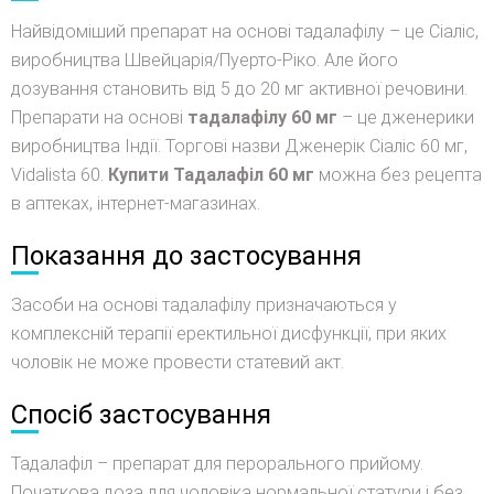
Найвідоміший препарат на основі тадалафілу – це Сіаліс,
виробництва Швейцарія/Пуерто-Ріко. Але його
дозування становить від 5 до 20 мг активної речовини.
Препарати на основі
тадалафілу 60 мг
– це дженерики
виробництва Індії. Торгові назви Дженерік Сіаліс 60 мг,
Vidalista 60.
Купити Тадалафіл 60 мг
можна без рецепта
в аптеках, інтернет-магазинах.
Показання до застосування
Засоби на основі тадалафілу призначаються у
комплексній терапії еректильної дисфункції, при яких
чоловік не може провести статевий акт.
Спосіб застосування
Тадалафіл – препарат для перорального прийому.
Початкова доза для чоловіка нормальної статури і без