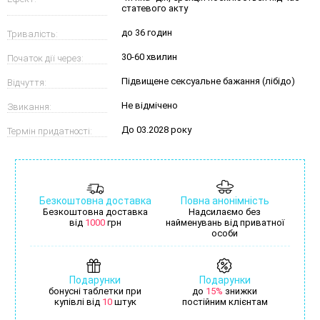
статевого акту
до 36 годин
Тривалість:
30-60 хвилин
Початок дії через:
Підвищене сексуальне бажання (лібідо)
Відчуття:
Не відмічено
Звикання:
До 03.2028 року
Термін придатності:
Безкоштовна доставка
Повна анонімність
Безкоштовна доставка
Надсилаємо без
від
1000
грн
найменувань від приватної
особи
Подарунки
Подарунки
бонусні таблетки при
до
15%
знижки
купівлі від
10
штук
постійним клієнтам