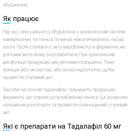
збудження.
Як працює
Під час сексуального збудження у кровоносній системі
кавернозних тіл пеніса починає накопичуватись оксид
азоту. Після статевого акту виробляються ферменти, які
допомагають йому розслабитися. При еректильній
дисфункції продукцію цих речовин порушено. Тому
ерекція або не настає, або вона недостатня, щоби
провести статевий акт.
Засоби на основі тадалафілу гальмують продукцію
ферменту, що сприяє розслабленню пеніса. Це дозволяє
чоловікові розпочати та провести повноцінний статевий
акт.
Які є препарати на Тадалафіл 60 мг