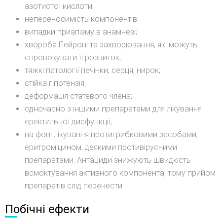
азотистої кислоти;
непереносимість компонентів;
випадки приапізму в анамнезі;
хвороба Пейроні та захворювання, які можуть
спровокувати її розвиток;
тяжкі патології печінки, серця, нирок;
стійка гіпотензія;
деформація статевого члена;
одночасно з іншими препаратами для лікування
еректильної дисфункції;
на фоні лікування протигрибковими засобами,
еритроміцином, деякими противірусними
препаратами. Антациди знижують швидкість
всмоктування активного компонента, тому прийом
препаратів слід перенести.
Побічні ефекти