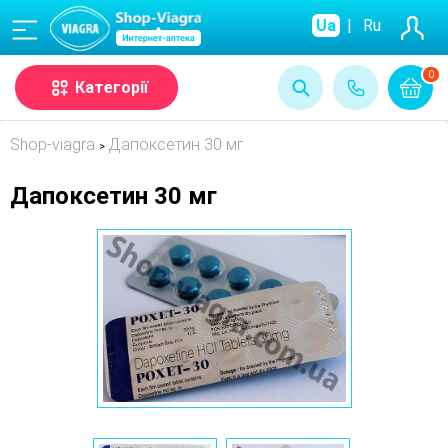
(068)
Ua
|
Ru
0
Категорії
Shop-viagra
Дапоксетин 30 мг
>
Дапоксетин 30 мг