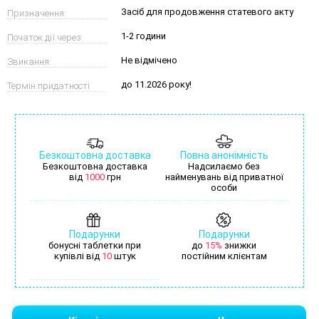
Засіб для продовження статевого акту
Призначення:
1-2 години
Початок дії через:
Не відмічено
Звикання:
до 11.2026 року!
Термін придатності
Безкоштовна доставка
Повна анонімність
Безкоштовна доставка
Надсилаємо без
від
1000
грн
найменувань від приватної
особи
Подарунки
Подарунки
бонусні таблетки при
до
15%
знижки
купівлі від
10
штук
постійним клієнтам