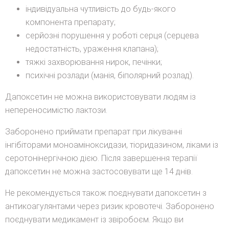
індивідуальна чутливість до будь-якого
компонента препарату;
серйозні порушення у роботі серця (серцева
недостатність, ураження клапана);
тяжкі захворювання нирок, печінки;
психічні розлади (манія, біполярний розлад).
Дапоксетин не можна використовувати людям із
непереносимістю лактози.
Заборонено приймати препарат при лікуванні
інгібіторами моноаміноксидази, тіоридазином, ліками із
серотонінергічною дією. Після завершення терапії
дапоксетин не можна застосовувати ще 14 днів.
Не рекомендується також поєднувати дапоксетин з
антикоагулянтами через ризик кровотечі. Заборонено
поєднувати медикамент із звіробоєм. Якщо ви