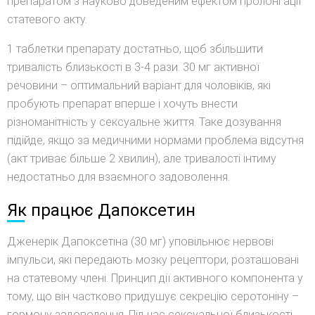
препаратом з науково доведеним ефектом пролонгації
статевого акту.
1 таблетки препарату достатньо, щоб збільшити
тривалість близькості в 3-4 рази. 30 мг активної
речовини – оптимальний варіант для чоловіків, які
пробують препарат вперше і хочуть внести
різноманітність у сексуальне життя. Таке дозування
підійде, якщо за медичними нормами проблема відсутня
(акт триває більше 2 хвилин), але тривалості інтиму
недостатньо для взаємного задоволення.
Як працює Дапоксетин
Дженерік Дапоксетіна (30 мг) уповільнює нервові
імпульси, які передають мозку рецептори, розташовані
на статевому члені. Принцип дії активного компонента у
тому, що він частково придушує секрецію серотоніну –
гормону задоволення. Під час сексуальної близькості