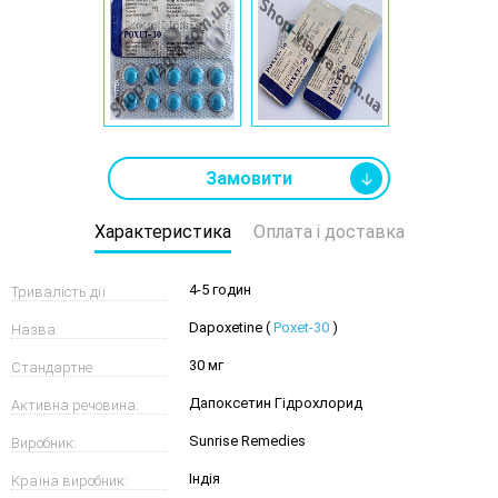
Замовити
Характеристика
Оплата і доставка
4-5 годин
Тривалість дії
Dapoxetine (
Poxet-30
)
Назва:
таблетки:
30 мг
Стандартне
Дапоксетин Гідрохлорид
Активна речовина:
дозування:
Sunrise Remedies
Виробник:
Індія
Країна виробник: