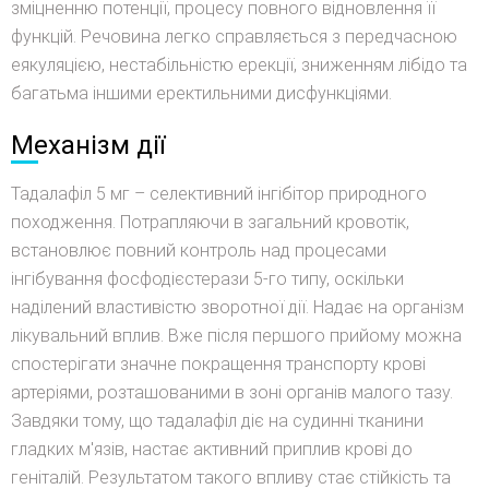
зміцненню потенції, процесу повного відновлення її
функцій. Речовина легко справляється з передчасною
еякуляцією, нестабільністю ерекції, зниженням лібідо та
багатьма іншими еректильними дисфункціями.
Механізм дії
Тадалафіл 5 мг – селективний інгібітор природного
походження. Потрапляючи в загальний кровотік,
встановлює повний контроль над процесами
інгібування фосфодієстерази 5-го типу, оскільки
наділений властивістю зворотної дії. Надає на організм
лікувальний вплив. Вже після першого прийому можна
спостерігати значне покращення транспорту крові
артеріями, розташованими в зоні органів малого тазу.
Завдяки тому, що тадалафіл діє на судинні тканини
гладких м'язів, настає активний приплив крові до
геніталій. Результатом такого впливу стає стійкість та