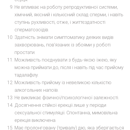
Не впливає на роботу репродуктивної системи,
хімічний, якісний і кількісний склад сперми, і навіть
ступінь рухливості, отже, і життєздатності
сперматозоїдів.
Здатність знімати симптоматику деяких видів
захворювань, пов'язаних із збоями у роботі
простати.
Можливість поєднувати з будь-якою їжею, яку
можна приймати до, після і навіть під час прийому
тадалафілу.
Можливість прийому із невеликою кількістю
алкогольних напоїв.
Не викликає фізичної/психологічної залежності.
Досягнення стійкої ерекції лише у періоди
сексуальної стимуляції. Спонтанна, мимовільна
ерекція виключена.
Має пролонговану (тривалу) дію, яка зберігається