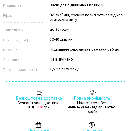
Засіб для підвищення потенції
Призначення:
"М'яка" дія, ерекція посилюється під час
Ефект:
статевого акту
до 36 годин
Тривалість:
30-40 хвилин
Початок дії через:
Підвищене сексуальне бажання (лібідо)
Відчуття:
Не відмічено
Звикання:
До 02.2029 року
Термін придатності:
Безкоштовна доставка
Повна анонімність
Безкоштовна доставка
Надсилаємо без
від
1000
грн
найменувань від приватної
особи
Подарунки
Подарунки