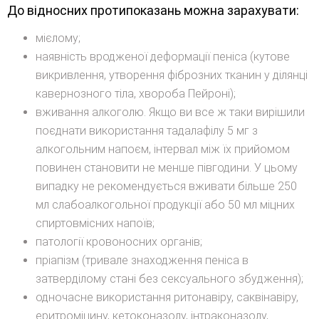
До відносних протипоказань можна зарахувати:
мієлому;
наявність вродженої деформації пеніса (кутове
викривлення, утворення фіброзних тканин у ділянці
кавернозного тіла, хвороба Пейроні);
вживання алкоголю. Якщо ви все ж таки вирішили
поєднати використання тадалафілу 5 мг з
алкогольним напоєм, інтервал між їх прийомом
повинен становити не менше півгодини. У цьому
випадку не рекомендується вживати більше 250
мл слабоалкогольної продукції або 50 мл міцних
спиртовмісних напоїв;
патології кровоносних органів;
пріапізм (тривале знаходження пеніса в
затверділому стані без сексуального збудження);
одночасне використання ритонавіру, саквінавіру,
еритроміцину, кетоконазолу, інтраконазолу,