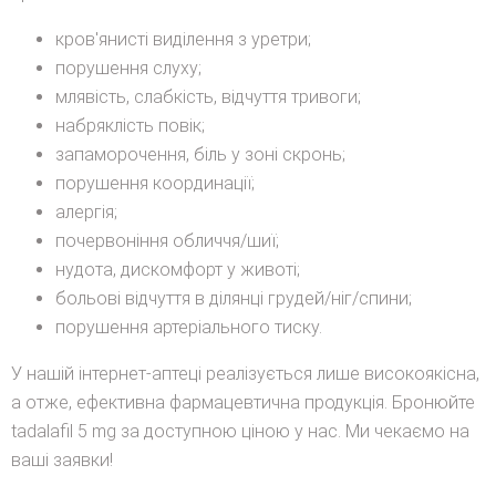
кров'янисті виділення з уретри;
порушення слуху;
млявість, слабкість, відчуття тривоги;
набряклість повік;
запаморочення, біль у зоні скронь;
порушення координації;
алергія;
почервоніння обличчя/шиї;
нудота, дискомфорт у животі;
больові відчуття в ділянці грудей/ніг/спини;
порушення артеріального тиску.
У нашій інтернет-аптеці реалізується лише високоякісна,
а отже, ефективна фармацевтична продукція. Бронюйте
tadalafil 5 mg за доступною ціною у нас. Ми чекаємо на
ваші заявки!