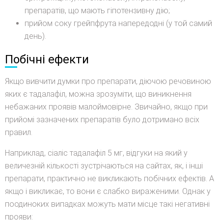
препаратів, що мають гіпотензивну дію;
прийом соку грейпфрута напередодні (у той самий
день).
Побічні ефекти
Якщо вивчити думки про препарати, діючою речовиною
яких є тадалафіл, можна зрозуміти, що виникнення
небажаних проявів малоймовірне. Звичайно, якщо при
прийомі зазначених препаратів було дотримано всіх
правил.
Наприклад, сіаліс тадалафіл 5 мг, відгуки на який у
величезній кількості зустрічаються на сайтах, як, і інші
препарати, практично не викликають побічних ефектів. А
якщо і викликає, то вони є слабко вираженими. Однак у
поодиноких випадках можуть мати місце такі негативні
прояви: