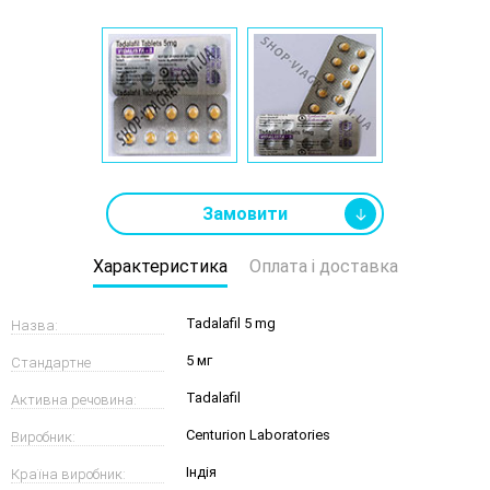
Замовити
Характеристика
Оплата і доставка
Tadalafil 5 mg
Назва:
5 мг
Стандартне
Tadalafil
Активна речовина:
дозування:
Centurion Laboratories
Виробник:
Індія
Країна виробник: