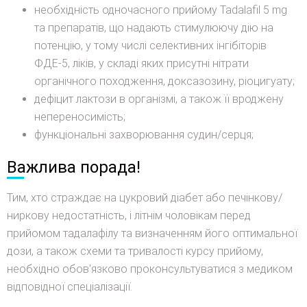
необхідність одночасного прийому Tadalafil 5 mg
та препаратів, що надають стимулюючу дію на
потенцію, у тому числі селективних інгібіторів
ФДЕ-5, ліків, у складі яких присутні нітрати
органічного походження, доксазозину, ріоцигуату;
дефіцит лактози в організмі, а також її вроджену
непереносимість;
функціональні захворювання судин/серця;
Важлива порада!
Тим, хто страждає на цукровий діабет або печінкову/
ниркову недостатність, і літнім чоловікам перед
прийомом тадалафілу та визначенням його оптимальної
дози, а також схеми та тривалості курсу прийому,
необхідно обов'язково проконсультуватися з медиком
відповідної спеціалізації.