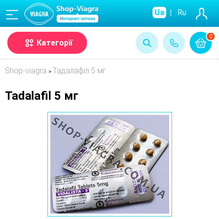
(068)
Ua
|
Ru
0
Категорії
Shop-viagra
Тадалафіл 5 мг
>
Tadalafil 5 мг