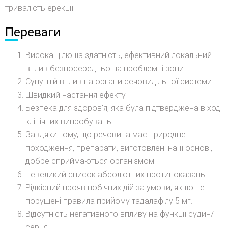
тривалість ерекції.
Переваги
Висока цілюща здатність, ефективний локальний
вплив безпосередньо на проблемні зони.
Супутній вплив на органи сечовидільної системи.
Швидкий настання ефекту.
Безпека для здоров'я, яка була підтверджена в ході
клінічних випробувань.
Завдяки тому, що речовина має природне
походження, препарати, виготовлені на її основі,
добре сприймаються організмом.
Невеликий список абсолютних протипоказань.
Рідкісний прояв побічних дій за умови, якщо не
порушені правила прийому тадалафілу 5 мг.
Відсутність негативного впливу на функції судин/
серця.