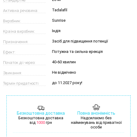
Стандартне
Tadalafil
Активна речовина:
дозування:
Sunrise
Виробник:
Індія
Країна виробник:
Засіб для підвищення потенції
Призначення:
Потужна та сильна ерекція
Ефект:
40-60 хвилин
Початок дії через:
Не відмічено
Звикання:
до 11.2027 року!
Термін придатності
Безкоштовна доставка
Повна анонімність
Безкоштовна доставка
Надсилаємо без
від
1000
грн
найменувань від приватної
особи