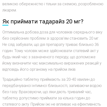
великою обережністю і тільки за схемою, розробленою
лікарем.
Як приймати тадарайз 20 мг?
Оптимальна добова доза для чоловіків середнього віку
без серйозних проблем зі здоров'ям становить 20 мг.
Не слід забувати, що дія препарату триває близько 36
годин. Тому чоловік може здійснювати статевий акт у
будь-який час з зазначеного періоду, що допоможе
йому визначити час максимально виражених реакцій у
відповідь його організму на прийом ліків.
Традиційно таблетку приймають за 20-40 хвилин до
передбачуваної інтимної близькості, запиваючи водою
без газу. Враховуючи, що ліки діють тривалий час,
таблетку допустимо приймати за кілька годин до
статевого акту. Прийом їжі не впливає на ефективність