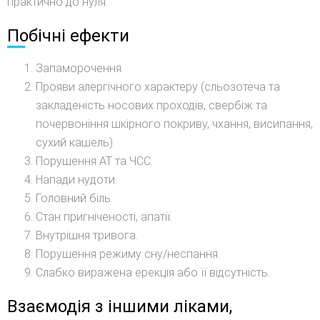
практично до нуля.
Побічні ефекти
Запаморочення.
Прояви алергічного характеру (сльозотеча та
закладеність носових проходів, свербіж та
почервоніння шкірного покриву, чхання, висипання,
сухий кашель).
Порушення АТ та ЧСС.
Напади нудоти.
Головний біль.
Стан пригніченості, апатії.
Внутрішня тривога.
Порушення режиму сну/неспання.
Слабко виражена ерекція або її відсутність.
Взаємодія з іншими ліками,