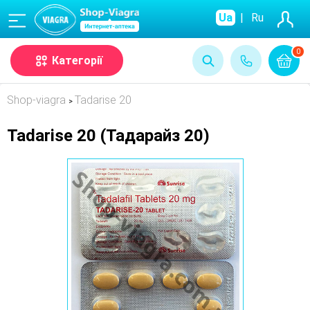
(068)
Ua
|
Ru
0
Категорії
Shop-viagra
Tadarise 20
>
Tadarise 20 (Тадарайз 20)