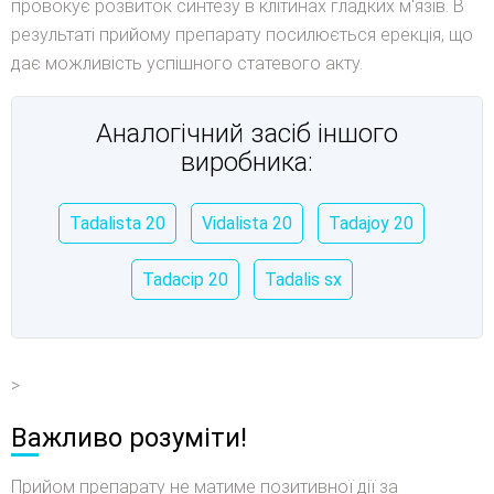
провокує розвиток синтезу в клітинах гладких м'язів. В
результаті прийому препарату посилюється ерекція, що
дає можливість успішного статевого акту.
Аналогічний засіб іншого
виробника:
Tadalista 20
Vidalista 20
Tadajoy 20
Tadacip 20
Tadalis sx
>
Важливо розуміти!
Прийом препарату не матиме позитивної дії за