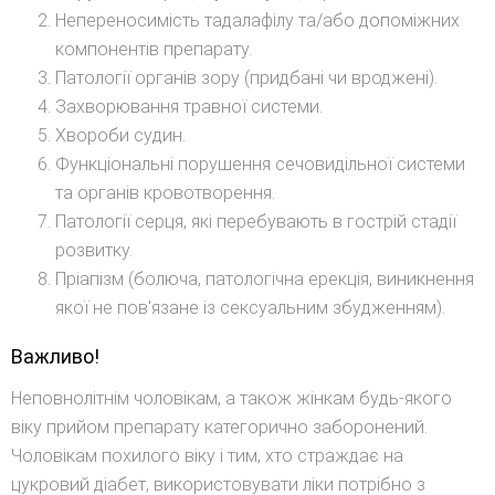
Непереносимість тадалафілу та/або допоміжних
компонентів препарату.
Патології органів зору (придбані чи вроджені).
Захворювання травної системи.
Хвороби судин.
Функціональні порушення сечовидільної системи
та органів кровотворення.
Патології серця, які перебувають в гострій стадії
розвитку.
Пріапізм (болюча, патологічна ерекція, виникнення
якої не пов'язане із сексуальним збудженням).
Важливо!
Неповнолітнім чоловікам, а також жінкам будь-якого
віку прийом препарату категорично заборонений.
Чоловікам похилого віку і тим, хто страждає на
цукровий діабет, використовувати ліки потрібно з