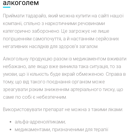
алкоголем
Приймати тадарайз, який можна купити на сайті нашої
компанії, спільно з наркотичними речовинами
категорично заборонено. Це загрожує не лише
погіршенням самопочуття, а й настанням серйозних
негативних наслідків для здоров'я загалом.
Алкогольну продукцію разом із медикаментом вживати
небажано, але якщо вже виникла така ситуація, то за
умови, що її кількість буде вкрай обмеженою. Справа в
тому, що від такого поєднання організм може
зреагувати різким зниженням артеріального тиску, що
саме по собі є небезпечним.
Використовувати препарат не можна з такими ліками:
альфа-адренолітиками;
медикаментами, призначеними для терапії