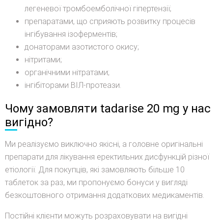
легеневої тромбоемболічної гіпертензії;
препаратами, що сприяють розвитку процесів
інгібування ізоферментів;
донаторами азотистого окису;
нітритами;
органічними нітратами;
інгібіторами ВІЛ-протеази.
Чому замовляти tadarise 20 mg у нас
вигідно?
Ми реалізуємо виключно якісні, а головне оригінальні
препарати для лікування еректильних дисфункцій різної
етіології. Для покупців, які замовляють більше 10
таблеток за раз, ми пропонуємо бонуси у вигляді
безкоштовного отримання додаткових медикаментів.
Постійні клієнти можуть розраховувати на вигідні