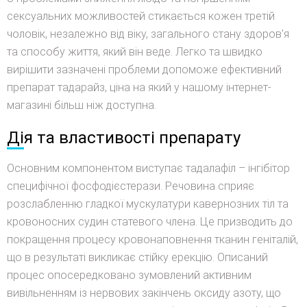
сексуальних можливостей стикається кожен третій
чоловік, незалежно від віку, загального стану здоров'я
та способу життя, який він веде. Легко та швидко
вирішити зазначені проблеми допоможе ефективний
препарат тадарайз, ціна на який у нашому інтернет-
магазині більш ніж доступна.
Дія та властивості препарату
Основним компонентом виступає тадалафіл – інгібітор
специфічної фосфодієстерази. Речовина сприяє
розслабленню гладкої мускулатури кавернозних тіл та
кровоносних судин статевого члена. Це призводить до
покращення процесу кровонаповнення тканин геніталій,
що в результаті викликає стійку ерекцію. Описаний
процес опосередковано зумовлений активним
вивільненням із нервових закінчень оксиду азоту, що