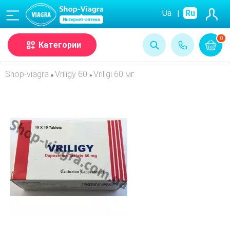
(068)
Ua
|
Ru
0
Категории
Shop-viagra
Vriligy 60
Vriligi 60 мг
»
»