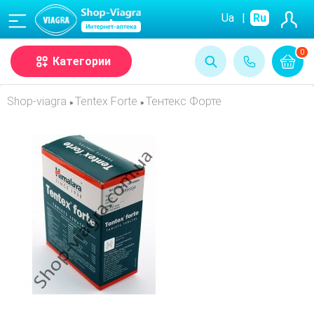
(068)
Ua
|
Ru
0
Категории
Shop-viagra
Tentex Forte
Тентекс Форте
»
»