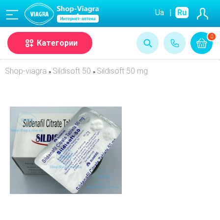
(068)
Ua
|
Ru
0
Категории
Shop-viagra
Sildisoft 50
Sildisoft 50 mg
»
»