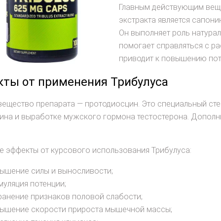
Главным действующим веще
экстракта является сапон
Он выполняет роль натура
помогает справляться с р
приводит к повышению пот
ты от применения Трибулуса
вещество препарата — протодиосцин. Это специальный ст
ина и выработке мужского гормона тестостерона. Дополн
 эффекты от курсового использования Трибулуса:
ышение силы и выносливости;
муляция потенции;
ранение признаков половой слабости;
ышение скорости прироста мышечной массы;