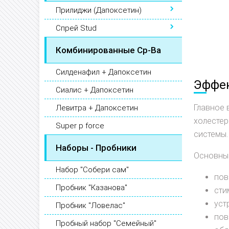
Прилиджи (Дапоксетин)
Спрей Stud
Комбинированные Ср-Ва
Силденафил + Дапоксетин
Эффек
Сиалис + Дапоксетин
Главное 
Левитра + Дапоксетин
холестер
Super p force
системы.
Наборы - Пробники
Основные
Набор "Собери сам"
пов
Пробник "Казанова"
сти
уст
Пробник "Ловелас"
пов
Пробный набор "Семейный"