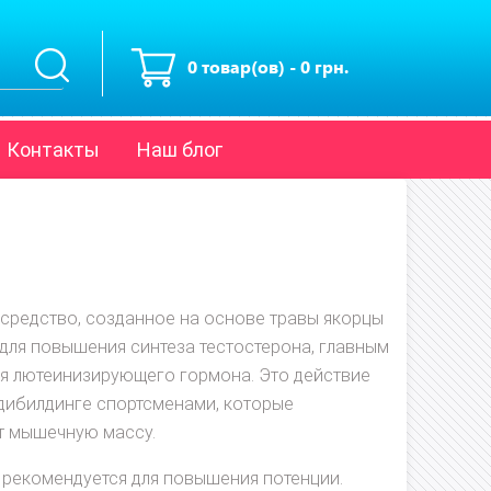
0 товар(ов) - 0 грн.
Контакты
Наш блог
 средство, созданное на основе травы якорцы
 для повышения синтеза тестостерона, главным
ия лютеинизирующего гормона. Это действие
одибилдинге спортсменами, которые
т мышечную массу.
 рекомендуется для повышения потенции.