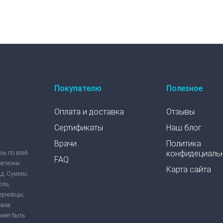
Покупателю
Полезное
Оплата и доставка
Отзывы
Сертификаты
Наш блог
Врачи
Политика
конфидециаль
ры по всей
FAQ
регионы:
Карта сайта
ад, Суммы,
оль,
Черновцы,
авка
ожет быть