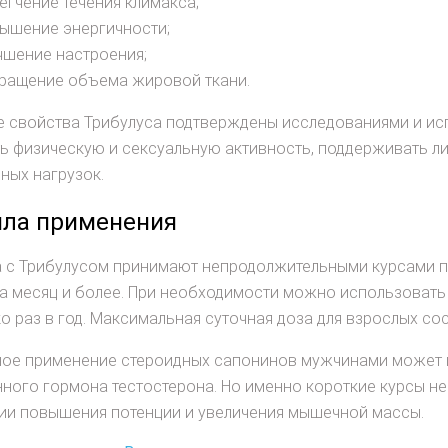
егчение течения климакса;
ышение энергичности;
чшение настроения;
ращение объема жировой ткани.
 свойства Трибулуса подтверждены исследованиями и ис
ь физическую и сексуальную активность, поддерживать л
ных нагрузок.
ла применения
 с Трибулусом принимают непродолжительными курсами по
а месяц и более. При необходимости можно использовать
о раз в год. Максимальная суточная доза для взрослых сос
ное применение стероидных сапонинов мужчинами может 
ного гормона тестостерона. Но именно короткие курсы нес
ии повышения потенции и увеличения мышечной массы.