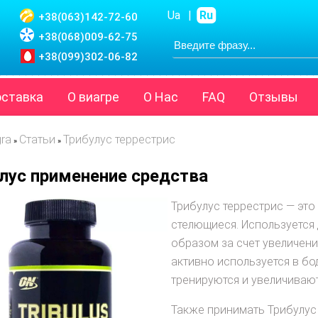
Ua
|
Ru
+38(063)
142-72-60
+38(068)
009-62-75
+38(099)
302-06-82
оставка
О виагре
О Нас
FAQ
Отзывы
gra
Статьи
Трибулус террестрис
»
»
лус применение средства
Трибулус террестрис — это
стелющиеся. Используется
образом за счет увеличен
активно используется в б
тренируются и увеличиваю
Также принимать Трибулус