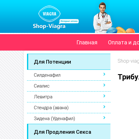
Главная
Оплата и д
Shop-via
Для Потенции
Силденафил
Трибу
Сиалис
Левитра
Стендра (авана)
Зидена (Уденафил)
Для Продления Секса