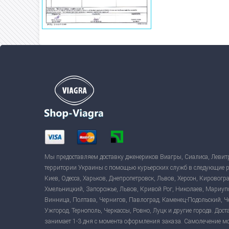
Мы предоставляем доставку дженериков Виагры, Сиалиса, Левит
территории Украины с помощью курьерских служб в следующие 
Киев, Одесса, Харьков, Днепропетровск, Львов, Херсон, Кировогр
Хмельницкий, Запорожье, Львов, Кривой Рог, Николаев, Мариуп
Винница, Полтава, Чернигов, Павлоград, Каменец-Подольский, 
Ужгород, Тернополь, Черкассы, Ровно, Луцк и другие города. Дост
занимает 1-3 дня с момента оформления заказа. Самолечение м