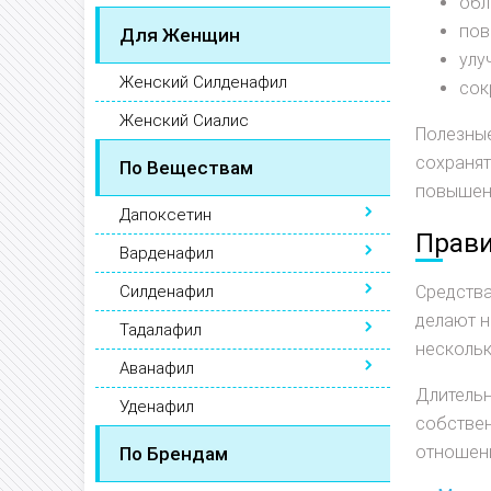
обл
пов
Для Женщин
улу
Женский Силденафил
сок
Женский Сиалис
Полезные
сохранят
По Веществам
повышен
Дапоксетин
Прави
Варденафил
Силденафил
Средства
делают н
Тадалафил
нескольк
Аванафил
Длитель
Уденафил
собствен
отношен
По Брендам