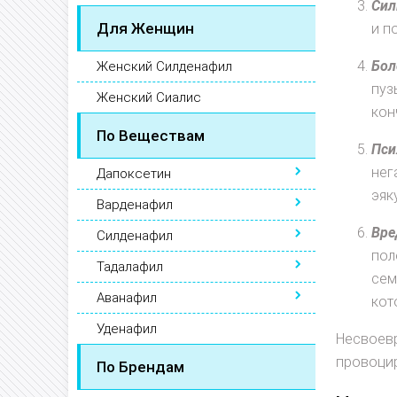
Сил
Для Женщин
и п
Бол
Женский Силденафил
пуз
Женский Сиалис
кон
По Веществам
Пси
нег
Дапоксетин
эяк
Варденафил
Вре
Силденафил
пол
Тадалафил
сем
Аванафил
кот
Уденафил
Несвоевр
провоцир
По Брендам