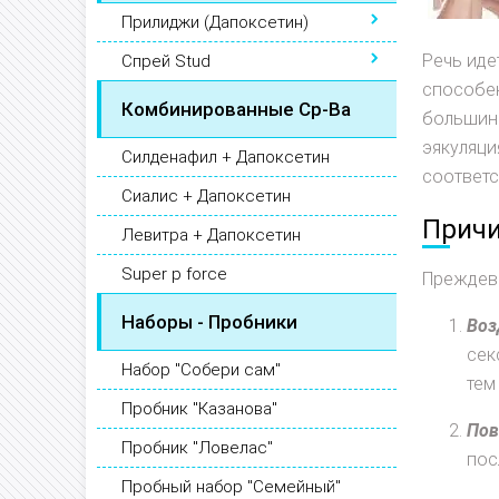
Прилиджи (Дапоксетин)
Речь иде
Спрей Stud
способен
Комбинированные Ср-Ва
большин
эякуляци
Силденафил + Дапоксетин
соответс
Сиалис + Дапоксетин
Причи
Левитра + Дапоксетин
Super p force
Преждев
Наборы - Пробники
Воз
сек
Набор "Собери сам"
тем
Пробник "Казанова"
Пов
Пробник "Ловелас"
пос
Пробный набор "Семейный"