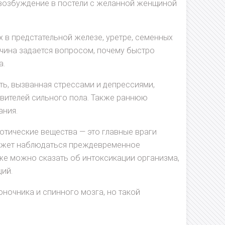
 возбуждение в постели с желанной женщиной
 в предстательной железе, уретре, семенных
чина задается вопросом, почему быстро
а.
ь, вызванная стрессами и депрессиями,
авителей сильного пола. Также раннюю
ания.
ркотические вещества — это главные враги
может наблюдаться преждевременное
же можно сказать об интоксикации организма,
ций.
ночника и спинного мозга, но такой