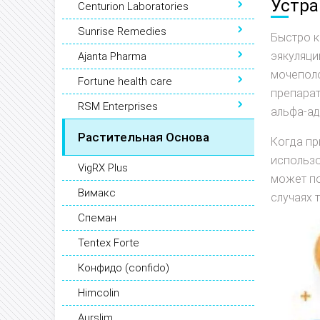
Устра
Centurion Laboratories
Sunrise Remedies
Быстро к
эякуляци
Ajanta Pharma
мочеполо
Fortune health care
препарат
RSM Enterprises
альфа-ад
Растительная Основа
Когда пр
использо
VigRX Plus
может по
Вимакс
случаях 
Спеман
Tentex Forte
Конфидо (confido)
Himcolin
Aurslim