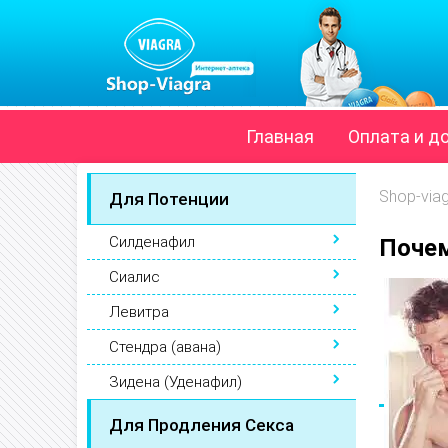
Главная
Оплата и д
Shop-via
Для Потенции
Силденафил
Почем
Сиалис
Левитра
Стендра (авана)
Зидена (Уденафил)
Для Продления Секса