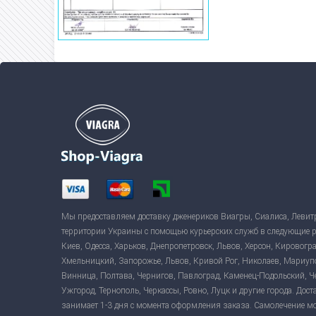
Мы предоставляем доставку дженериков Виагры, Сиалиса, Левит
территории Украины с помощью курьерских служб в следующие 
Киев, Одесса, Харьков, Днепропетровск, Львов, Херсон, Кировогр
Хмельницкий, Запорожье, Львов, Кривой Рог, Николаев, Мариуп
Винница, Полтава, Чернигов, Павлоград, Каменец-Подольский, 
Ужгород, Тернополь, Черкассы, Ровно, Луцк и другие города. Дост
занимает 1-3 дня с момента оформления заказа. Самолечение м