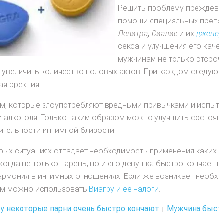
Решить проблему преждев
помощи специальных препа
Левитра
,
Сиалис
и их
джене
секса и улучшения его кач
мужчинам не только отсро
 увеличить количество половых актов. При каждом следу
ая эрекция.
, которые злоупотребляют вредными привычками и испыты
и алкоголя. Только таким образом можно улучшить состоя
тельности интимной близости.
рых ситуациях отпадает необходимость применения каких-л
 когда не только парень, но и его девушка быстро кончает 
армония в интимных отношениях. Если же возникает необх
ам можно использовать
Виагру и ее налоги
.
у некоторые парни очень быстро кончают
Мужчина быст
|