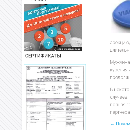
эрекцию,
длительн
СЕРТИФИКАТЫ
Мужчинам
курения 
продолжи
В некото
случаев,
полная г
партнер
← Почем