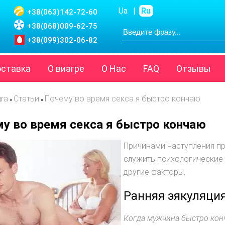
Ua
|
Ru
+38(063)
142-72-60
+38(068)
009-62-75
+38(099)
302-06-82
оставка
О виагре
О Нас
FAQ
Отзывы
gra
Статьи
Почему во время секса я быстро кончаю
»
»
у во время секса я быстро кончаю
Причинами наступления п
служить психологические 
другие факторы.
Ранняя эякуляци
Когда мужчина быстро конч