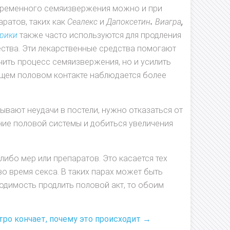
ременного семяизвержения можно и при
ратов, таких как
Сеалекс
и
Дапоксетин
.
Виагра
,
рики
также часто используются для продления
ества. Эти лекарственные средства помогают
чить процесс семяизвержения, но и усилить
ющем половом контакте наблюдается более
вают неудачи в постели, нужно отказаться от
ние половой системы и добиться увеличения
ибо мер или препаратов. Это касается тех
во время секса. В таких парах может быть
одимость продлить половой акт, то обоим
ро кончает, почему это происходит →