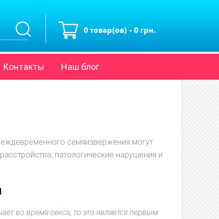
0 товар(ов) - 0 грн.
Контакты
Наш блог
реждевременного семяизвержения могут
расстройства, патологические нарушения и
я
ает во время секса, то это является первым