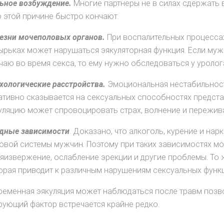
ьное возбуждение.
Многие партнеры не в силах сдержать
о этой причине быстро кончают.
езни мочеполовых органов.
При воспалительных процессах
ырьках может нарушаться эякуляторная функция. Если муж
чаю во время секса, то ему нужно обследоваться у уролог
хологические расстройства.
Эмоциональная нестабильност
ативно сказывается на сексуальных способностях предст
уляцию может спровоцировать страх, волнение и пережив
дные зависимости
. Доказано, что алкоголь, курение и на
овой системы мужчин. Поэтому при таких зависимостях 
яизвержение, ослабление эрекции и другие проблемы. То 
орая приводит к различным нарушениям сексуальных функ
еменная эякуляция может наблюдаться после травм позво
ующий фактор встречается крайне редко.