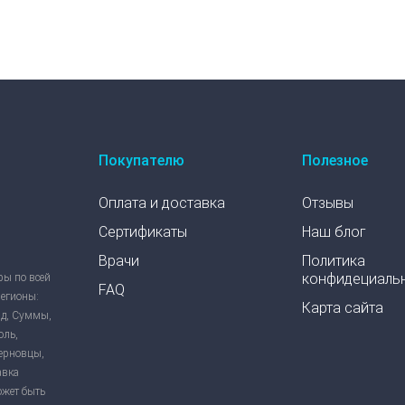
Покупателю
Полезное
Оплата и доставка
Отзывы
Сертификаты
Наш блог
Врачи
Политика
конфидециаль
ры по всей
FAQ
регионы:
Карта сайта
ад, Суммы,
оль,
Черновцы,
авка
ожет быть