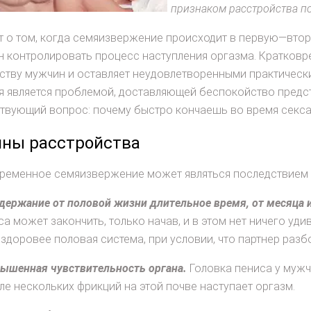
признаком расстройства п
т о том, когда семяизвержение происходит в первую—втор
 контролировать процесс наступления оргазма. Кратковр
ству мужчин и оставляет неудовлетворенными практическ
я является проблемой, доставляющей беспокойство пред
твующий вопрос: почему быстро кончаешь во время секс
ны расстройства
ременное семяизвержение может являться последствием в
держание от половой жизни длительное время, от месяца 
са может закончить, только начав, и в этом нет ничего уд
 здоровее половая система, при условии, что партнер разбо
ышенная чувствительность органа.
Головка пениса у мужч
ле нескольких фрикций на этой почве наступает оргазм.