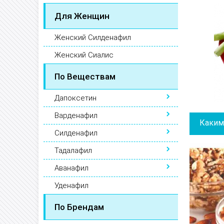
Для Женщин
Женский Силденафил
Женский Сиалис
По Веществам
Дапоксетин
Варденафил
Каким
Силденафил
Тадалафил
Аванафил
Уденафил
По Брендам