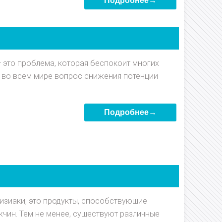
Подробнее→
 это проблема, которая беспокоит многих
и во всем мире вопрос снижения потенции
Подробнее→
дизиаки, это продукты, способствующие
чин. Тем не менее, существуют различные