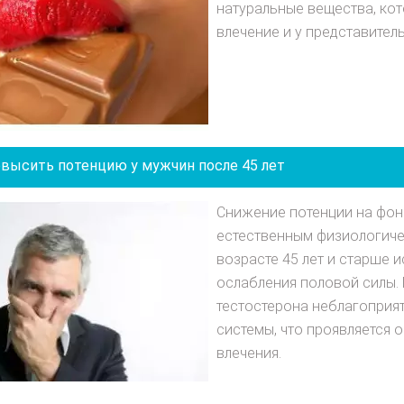
натуральные вещества, ко
влечение и у представител
овысить потенцию у мужчин после 45 лет
Снижение потенции на фон
естественным физиологич
возрасте 45 лет и старше
ослабления половой силы.
тестостерона неблагоприя
системы, что проявляется 
влечения.