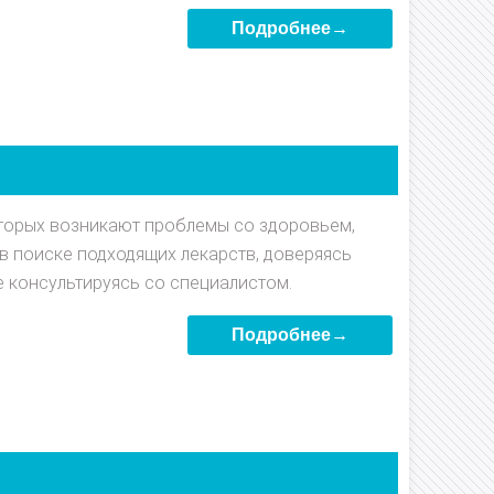
Подробнее→
торых возникают проблемы со здоровьем,
в поиске подходящих лекарств, доверяясь
 консультируясь со специалистом.
Подробнее→