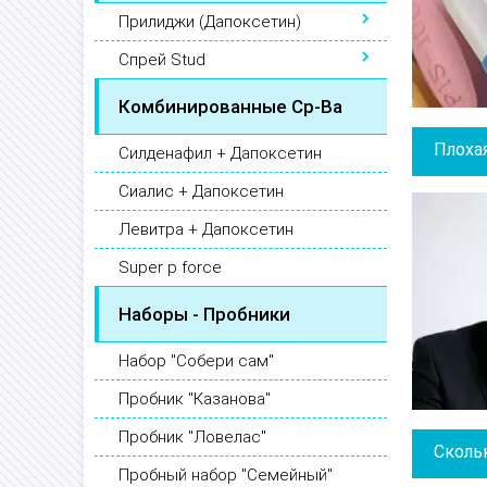
Прилиджи (Дапоксетин)
Спрей Stud
Комбинированные Ср-Ва
Плоха
Силденафил + Дапоксетин
Сиалис + Дапоксетин
Левитра + Дапоксетин
Super p force
Наборы - Пробники
Набор "Собери сам"
Пробник "Казанова"
Пробник "Ловелас"
Сколь
Пробный набор "Семейный"