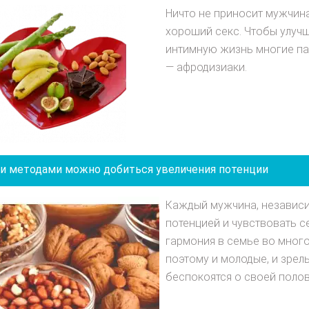
Ничто не приносит мужчин
хороший секс. Чтобы улучш
интимную жизнь многие па
— афродизиаки.
и методами можно добиться увеличения потенции
Каждый мужчина, независи
потенцией и чувствовать с
гармония в семье во много
поэтому и молодые, и зрел
беспокоятся о своей полов