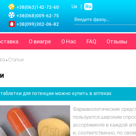
Ua
|
Ru
+38(063)
142-72-60
+38(068)
009-62-75
+38(099)
302-06-82
оставка
О виагре
О Нас
FAQ
Отзывы
gra
Статьи
»
и
 таблетки для потенции можно купить в аптеках
Фармакологические средст
пользуются широким спрос
ассортименте в каждой апт
и, соответственно, по свое