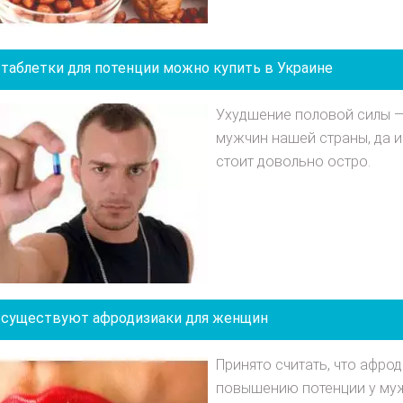
 таблетки для потенции можно купить в Украине
Ухудшение половой силы —
мужчин нашей страны, да 
стоит довольно остро.
 существуют афродизиаки для женщин
Принято считать, что афро
повышению потенции у муж