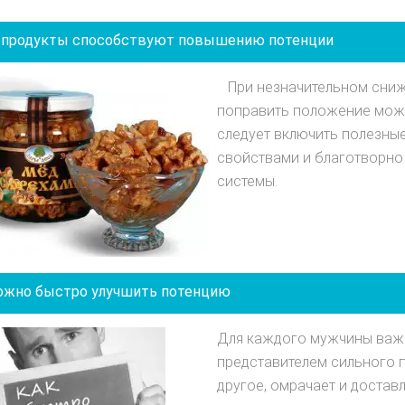
 продукты способствуют повышению потенции
При незначительном сниж
поправить положение можн
следует включить полезн
свойствами и благотворно
системы.
ожно быстро улучшить потенцию
Для каждого мужчины важ
представителем сильного п
другое, омрачает и достав