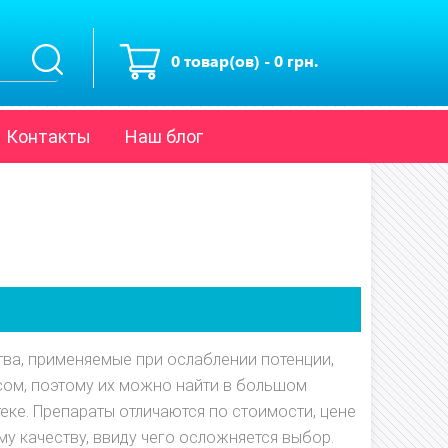
0 товар(ов) - 0 грн.
Контакты
Наш блог
ва, применяемые при ослаблении потенции,
ом, поэтому их можно найти в большом
еке. Препараты отличаются по стоимости, цене
му качеству, ввиду чего осложняется выбор.