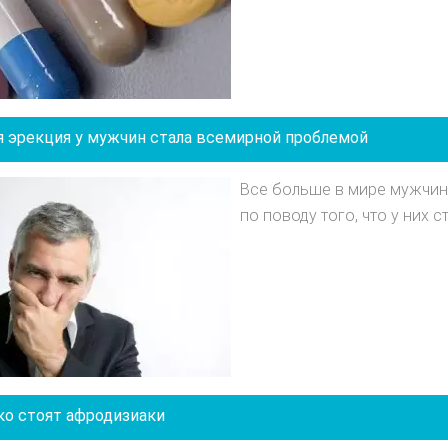
я эрекция у мужчин стала всемирной проблемой
Все больше в мире мужчин
по поводу того, что у них с
ко стоят афродизиаки