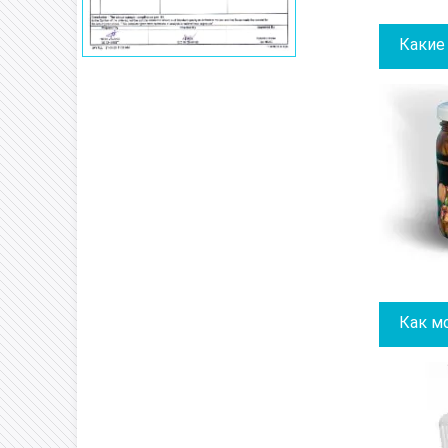
Какие
Как м