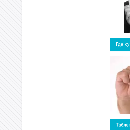
Где к
Табле