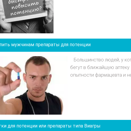
упить мужчинам препараты для потенции
Большинство людей, у ко
бегут в ближайшую аптеку 
опытности фармацевта и не
тки для потенции или препараты типа Виагры