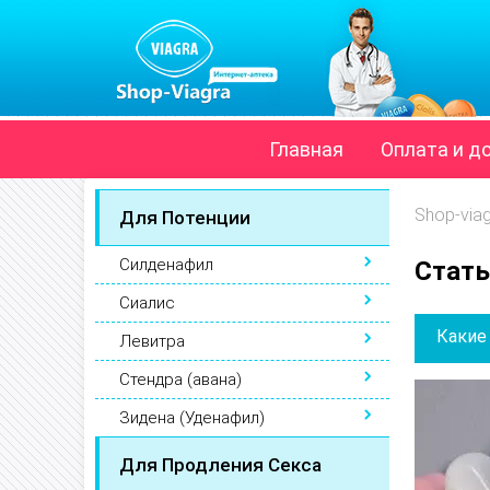
Главная
Оплата и д
Shop-via
Для Потенции
Силденафил
Стать
Сиалис
Какие
Левитра
Стендра (авана)
Зидена (Уденафил)
Для Продления Секса