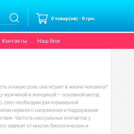
0 товар(ов) - 0 грн.
Контакты
Наш блог
сть и какую роль она играет в жизни человека?
у мужчиной и женщиной — основной метод
о, секс необходим для нормальной
снятия нервного напряжения и поддержания
твия. Частота сексуальных контактов у
что зависит от многих биологических и