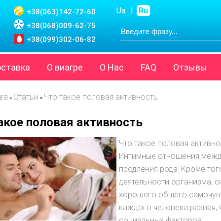
Ua
|
Ru
+38(063)
142-72-60
+38(068)
009-62-75
+38(099)
302-06-82
оставка
О виагре
О Нас
FAQ
Отзывы
gra
Статьи
Что такое половая активность
»
»
акое половая активность
Что такое половая активно
Интимные отношения межд
продления рода. Кроме тог
деятельности организма, 
хорошего общего самочувс
каждого человека разная, 
социальных факторов: