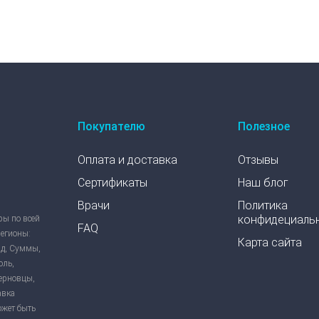
Покупателю
Полезное
Оплата и доставка
Отзывы
Сертификаты
Наш блог
Врачи
Политика
конфидециаль
ры по всей
FAQ
регионы:
Карта сайта
ад, Суммы,
оль,
Черновцы,
авка
ожет быть