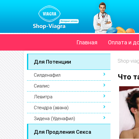
Главная
Оплата и д
Shop-via
Для Потенции
Силденафил
Что т
Сиалис
Левитра
Стендра (авана)
Зидена (Уденафил)
Для Продления Секса