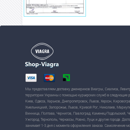
Мы предоставляем доставку дженериков Виагры, Сиалиса, Левит
территории Украины с помощью курьерских служб в следующие 
Киев, Одесса, Харьков, Днепропетровск, Львов, Херсон, Кировогр
Хмельницкий, Запорожье, Львов, Кривой Рог, Николаев, Мариуп
Винница, Полтава, Чернигов, Павлоград, Каменец-Подольский, 
Ужгород, Тернополь, Черкассы, Ровно, Луцк и другие города. Дост
занимает 1-3 дня с момента оформления заказа. Самолечение м