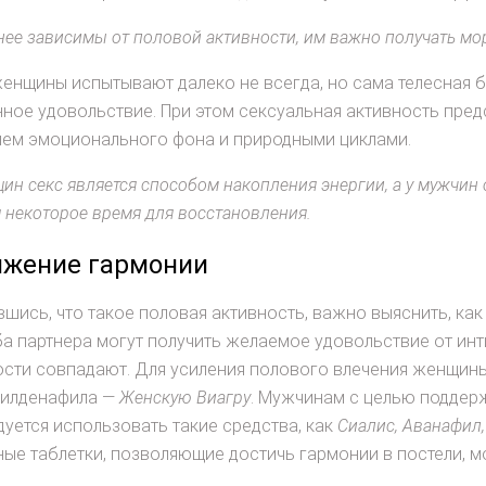
ее зависимы от половой активности, им важно получать мо
енщины испытывают далеко не всегда, но сама телесная б
ное удовольствие. При этом сексуальная активность пред
ием эмоционального фона и природными циклами.
ин секс является способом накопления энергии, а у мужчин 
я некоторое время для восстановления.
ижение гармонии
шись, что такое половая активность, важно выяснить, ка
ба партнера могут получить желаемое удовольствие от инт
сти совпадают. Для усиления полового влечения женщины
силденафила —
Женскую Виагру
. Мужчинам с целью поддер
уется использовать такие средства, как
Сиалис, Аванафил,
ые таблетки, позволяющие достичь гармонии в постели, 