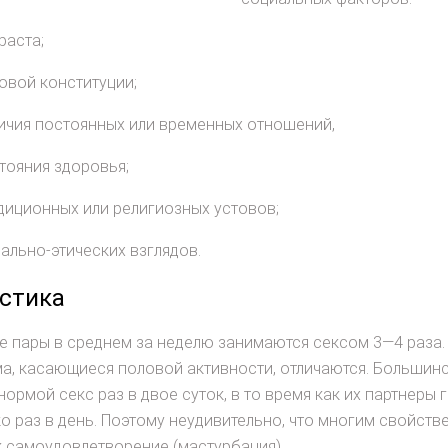
раста;
овой конституции;
ичия постоянных или временных отношений,
тояния здоровья;
диционных или религиозных устовов;
ально-этических взглядов.
стика
 пары в среднем за неделю занимаются сексом 3—4 раза.
а, касающиеся половой активности, отличаются. Большин
нормой секс раз в двое суток, в то время как их партнеры
о раз в день. Поэтому неудивительно, что многим свойс
к самоудовлетворение (мастурбация).