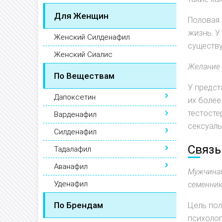
Для Женщин
Половая 
жизнь. У
Женский Силденафил
существу
Женский Сиалис
Желание 
По Веществам
У предст
Дапоксетин
их более
тестосте
Варденафил
сексуаль
Силденафил
Связь
Тадалафил
Аванафил
Мужчинам
Уденафил
семенник
По Брендам
Цель пол
психолог