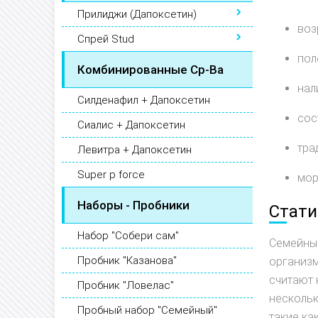
Прилиджи (Дапоксетин)
воз
Спрей Stud
пол
Комбинированные Ср-Ва
нал
Силденафил + Дапоксетин
сос
Сиалис + Дапоксетин
тра
Левитра + Дапоксетин
Super p force
мор
Наборы - Пробники
Стати
Набор "Собери сам"
Семейные
Пробник "Казанова"
организм
считают 
Пробник "Ловелас"
нескольк
Пробный набор "Семейный"
такие ка