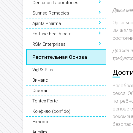
Centurion Laboratories
Дамы мен
Sunrise Remedies
Оргазм ж
Ajanta Pharma
им желан
Fortune health care
состоян
RSM Enterprises
Для женщ
Растительная Основа
требуетс
VigRX Plus
Дост
Вимакс
Разобрав
Спеман
секса. О
Tentex Forte
потребно
основе 
Конфидо (confido)
рекоменд
Himcolin
безопасн
Aurslim