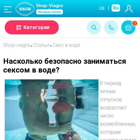
(068)
Ua
|
Ru
0
Категории
Shop-viagra
Статьи
Секс в воде
»
»
Насколько безопасно заниматься
сексом в воде?
В период
летних
отпусков
возрастает
число
возлюбленных,
которым