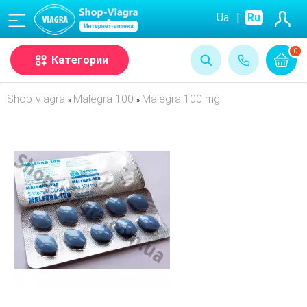
(068)
Ua
|
Ru
0
Категории
Shop-viagra
Malegra 100
Malegra 100 mg
»
»