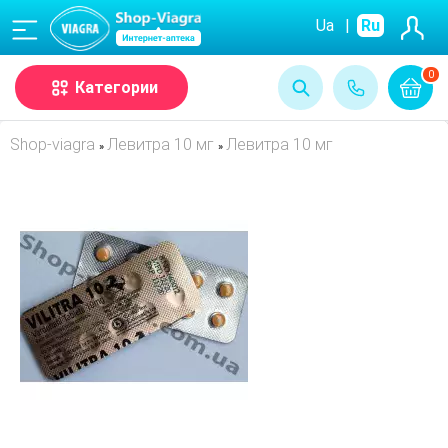
(068)
Ua
|
Ru
0
Категории
Shop-viagra
Левитра 10 мг
Левитра 10 мг
»
»