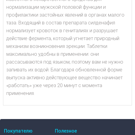
нормализации мужской половой функции и
профилактики застойных явлений в органах малого
таза. Входящий в состав препарата силденафил
нормализует кровоток в гениталиях и разрушает
действие фермента, который угнетает природный
механизм возникновения эрекции. Таблетки
максимально удобны в применении: они
рассасываются под языком, поэтому вам не нужно
запивать их водой. Благодаря обновленной форме
выпуска активно действующее вещество начинает
«работать» уже через 20 минут с момента
применения.
Покупателю
Полезное