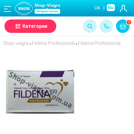
(068)
Ua
|
Ru
0
Категории
Shop-viagra
Fildena Professional
Fildena Professional
»
»