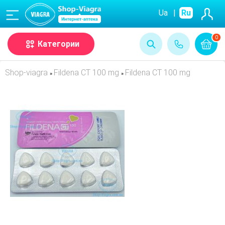
(068)
Ua
|
Ru
0
Категории
Shop-viagra
Fildena CT 100 mg
Fildena CT 100 mg
»
»