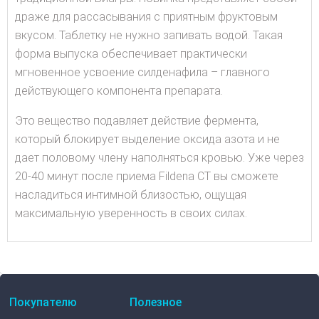
драже для рассасывания с приятным фруктовым
вкусом. Таблетку не нужно запивать водой. Такая
форма выпуска обеспечивает практически
мгновенное усвоение силденафила – главного
действующего компонента препарата.
Это вещество подавляет действие фермента,
который блокирует выделение оксида азота и не
дает половому члену наполняться кровью. Уже через
20-40 минут после приема Fildena CT вы сможете
насладиться интимной близостью, ощущая
максимальную уверенность в своих силах.
Покупателю
Полезное