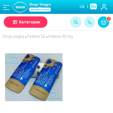
(068)
Ua
|
Ru
0
Категории
Shop-viagra
Fildena 50
Fildena 50 mg
»
»