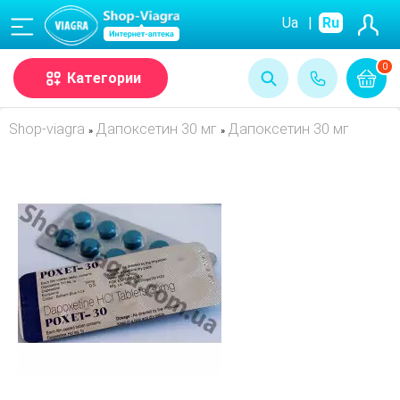
(068)
Ua
|
Ru
0
Категории
Shop-viagra
Дапоксетин 30 мг
Дапоксетин 30 мг
»
»