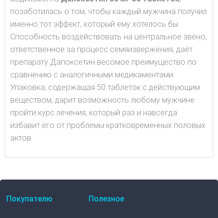
позаботилась о том, чтобы каждый мужчина получил
именно тот эффект, который ему хотелось бы.
Способность воздействовать на центральное звено,
ответственное за процесс семяизвержения, даёт
препарату Дапоксетин весомое преимущество по
сравнению с аналогичными медикаментами.
Упаковка, содержащая 50 таблеток с действующим
веществом, дарит возможность любому мужчине
пройти курс лечения, который раз и навсегда
избавит его от проблемы кратковременных половых
актов
Покупателю
Полезное