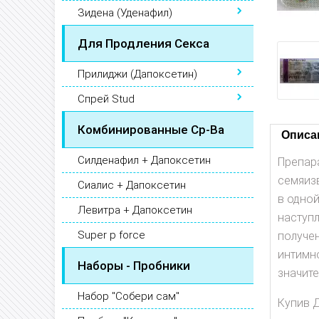
Зидена (Уденафил)
Для Продления Секса
Прилиджи (Дапоксетин)
Спрей Stud
Комбинированные Ср-Ва
Описа
Силденафил + Дапоксетин
Препар
семяиз
Сиалис + Дапоксетин
в одно
Левитра + Дапоксетин
наступл
Super p force
получе
интимно
Наборы - Пробники
значит
Набор "Собери сам"
Купив 