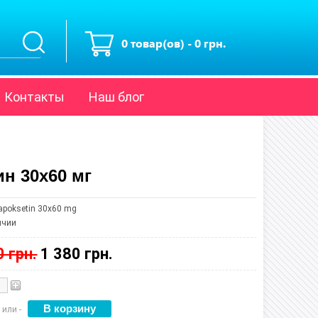
0 товар(ов) - 0 грн.
Контакты
Наш блог
н 30х60 мг
apoksetin 30х60 mg
ичии
0 грн.
1 380 грн.
 или -