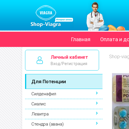
Главная
Оплата и д
Shop-via
Личный кабинет
Вход/Регистрация
Для Потенции
Силденафил
Сиалис
Левитра
Стендра (авана)