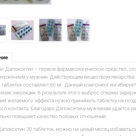
ние
ат Дапоксетин — первое фармакологическое средство, со
вержением у мужчин. Действующим веществом лекарства я
й таблетке составляет 60 мг. Данный компонент ингибируе
ение эякуляции. В результате этого выброс спермы задерж
ния желаемого эффекта нужно принимать таблетку не поздн
го контакта. Благодаря Дапоксетину мужчинам удается уве
ельно повышает качество половых отношений.
Дапоксетин 30 таблеток, можно на целый месяц избавить