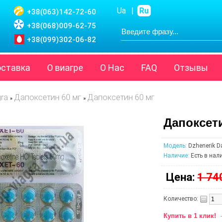
Ua
|
Ru
+38(063)
142-72-60
+38(068)
009-62-75
+38(099)
302-06-82
оставка
О виагре
О Нас
FAQ
Отзывы
gra
Дапоксетин 60 мг
Дапоксетин 60 мг
»
»
Дапоксети
Модель:
Dzhenerik D
Наличие:
Есть в нал
Цена:
1 74
Количество:
Купить в 1 клик!
-