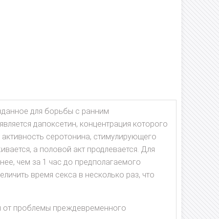
зданное для борьбы с ранним
вляется дапоксетин, концентрация которого
т активность серотонина, стимулирующего
ивается, а половой акт продлевается. Для
ее, чем за 1 час до предполагаемого
личить время секса в несколько раз, что
ся от проблемы преждевременного