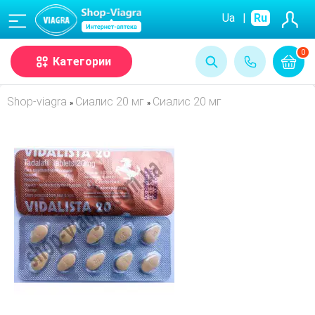
(068)
Ua
|
Ru
0
Категории
Shop-viagra
Сиалис 20 мг
Сиалис 20 мг
»
»