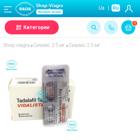
(068)
Ua
|
Ru
0
Категории
Shop-viagra
Сиалис 2.5 мг
Сиалис 2.5 мг
»
»