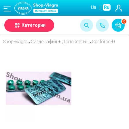
(068)
Ua
|
Ru
0
Категории
Shop-viagra
Силденафил + Дапоксетин
Cenforce-D
»
»