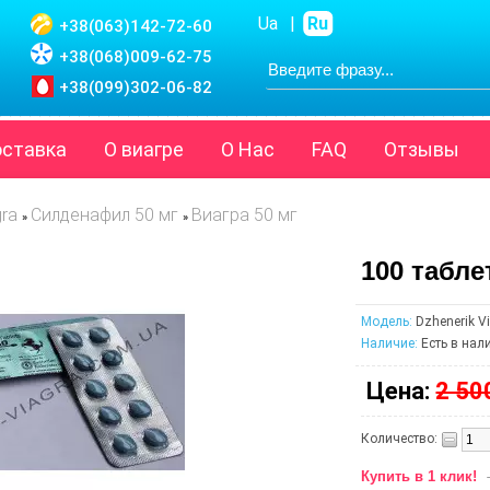
Ua
|
Ru
+38(063)
142-72-60
+38(068)
009-62-75
+38(099)
302-06-82
оставка
О виагре
О Нас
FAQ
Отзывы
gra
Силденафил 50 мг
Виагра 50 мг
»
»
100 табле
Модель:
Dzhenerik V
Наличие:
Есть в нал
Цена:
2 50
Количество:
Купить в 1 клик!
-