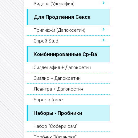
Зидена (Уденафил)
Для Продления Секса
Прилиджи (Дапоксетин)
Спрей Stud
Комбинированные Ср-Ва
Силденафил + Дапоксетин
Сиалис + Дапоксетин
Левитра + Дапоксетин
Super p force
Наборы - Пробники
Набор "Собери сам"
Пробник "Казанова"