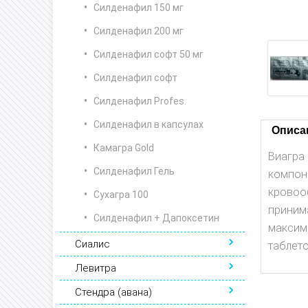
Силденафил 150 мг
Силденафил 200 мг
Силденафил софт 50 мг
Силденафил софт
Силденафил Profes.
Силденафил в капсулах
Описа
Камагра Gold
Виагра
Силденафил Гель
компон
кровооб
Сухагра 100
приним
Силденафил + Дапоксетин
максим
Сиалис
таблето
Левитра
Стендра (авана)