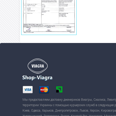
Мы предоставляем доставку дженериков Виагры, Сиалиса, Левит
территории Украины с помощью курьерских служб в следующие 
Киев, Одесса, Харьков, Днепропетровск, Львов, Херсон, Кировогр
Хмельницкий, Запорожье, Львов, Кривой Рог, Николаев, Мариуп