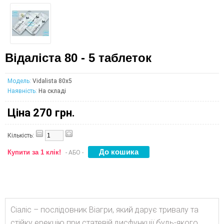
Відаліста 80 - 5 таблеток
Модель:
Vidalista 80x5
Наявність:
На складі
Ціна
270 грн.
Кількість:
Купити за 1 клік!
- АБО -
Сіаліс – послідовник Віагри, який дарує тривалу та
стійку ерекцію при статевій дисфункції будь-якого