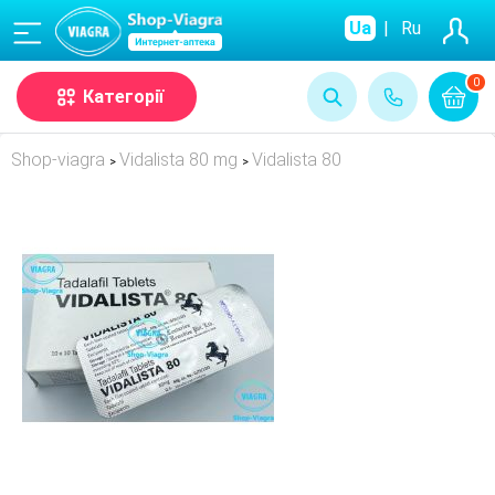
(068)
Ua
|
Ru
0
Категорії
Shop-viagra
Vidalista 80 mg
Vidalista 80
>
>