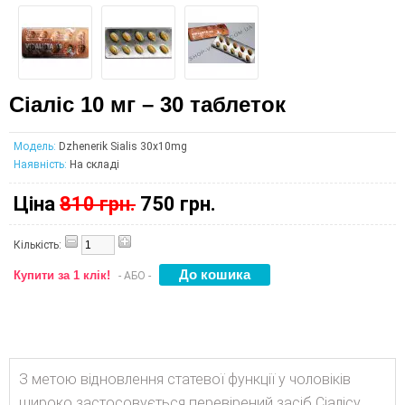
Сіаліс 10 мг – 30 таблеток
Модель:
Dzhenerik Sialis 30х10mg
Наявність:
На складі
Ціна
810 грн.
750 грн.
Кількість:
Купити за 1 клік!
- АБО -
З метою відновлення статевої функції у чоловіків
широко застосовується перевірений засіб Сіалісу,