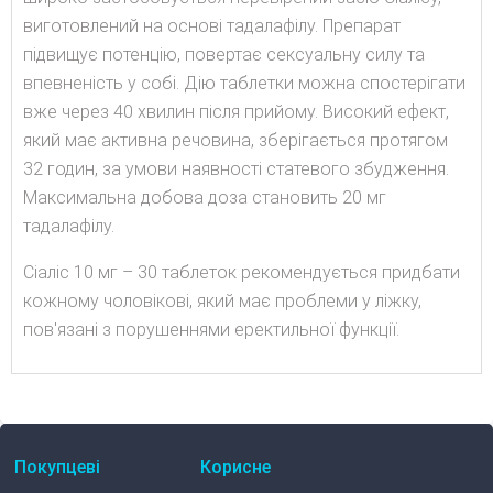
виготовлений на основі тадалафілу. Препарат
підвищує потенцію, повертає сексуальну силу та
впевненість у собі. Дію таблетки можна спостерігати
вже через 40 хвилин після прийому. Високий ефект,
який має активна речовина, зберігається протягом
32 годин, за умови наявності статевого збудження.
Максимальна добова доза становить 20 мг
тадалафілу.
Сіаліс 10 мг – 30 таблеток рекомендується придбати
кожному чоловікові, який має проблеми у ліжку,
пов'язані з порушеннями еректильної функції.
Покупцеві
Корисне