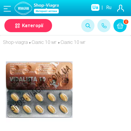
(068)
Ua
|
Ru
0
Категорії
Shop-viagra
Сіаліс 10 мг
Сіаліс 10 мг
>
>