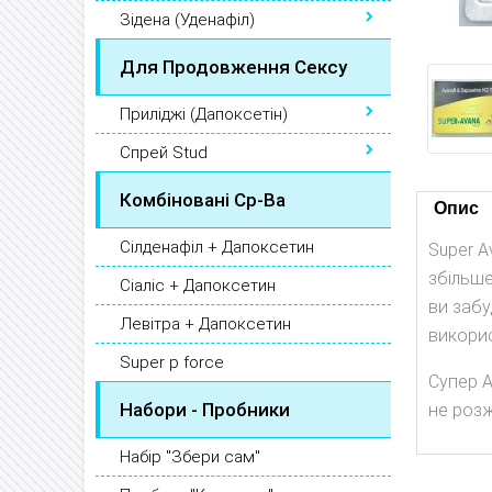
Зідена (Уденафіл)
Для Продовження Сексу
Приліджі (Дапоксетін)
Спрей Stud
Комбіновані Ср-Ва
Опис
Сілденафіл + Дапоксетин
Super A
збільше
Сіаліс + Дапоксетин
ви забу
Левітра + Дапоксетин
викорис
Super p force
Супер 
Набори - Пробники
не роз
Набір "Збери сам"