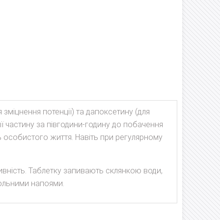
зміцнення потенції) та дапоксетину (для
її частину за півгодини-годину до побачення
ь особистого життя. Навіть при регулярному
ність. Таблетку запивають склянкою води,
ольними напоями.