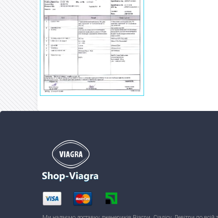
Ми надаємо доставку дженериків Віагри, Сіалісу, Левітри по всій 