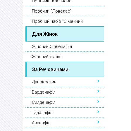
Пробник "Казанова"
Пробник "Ловелас"
Пробний набір "Сімейний"
Для Жінок
Жіночий Сілденафіл
Жіночий сіаліс
За Речовинами
Дапоксетин
Варденафіл
Силденафіл
Тадалафіл
Аванафіл