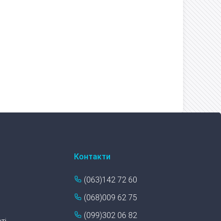
Контакти
(063)142 72 60
(068)009 62 75
(099)302 06 82