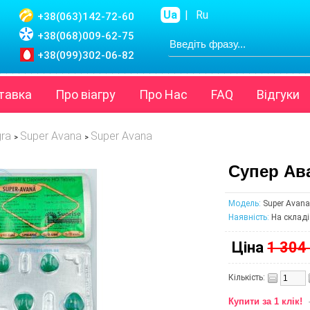
Ua
|
Ru
+38(063)
142-72-60
+38(068)
009-62-75
+38(099)
302-06-82
тавка
Про віагру
Про Нас
FAQ
Відгуки
gra
Super Avana
Super Avana
>
>
Супер Ава
Модель:
Super Avana
Наявність:
На складі
Ціна
1 304 
Кількість:
Купити за 1 клік!
-