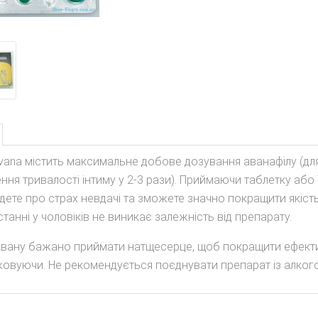
vana містить максимальне добове дозування аванафілу (для 
ння тривалості інтиму у 2-3 рази). Приймаючи таблетку або 
дете про страх невдачі та зможете значно покращити якіст
танні у чоловіків не виникає залежність від препарату.
Авану бажано приймати натщесерце, щоб покращити ефектив
жовуючи. Не рекомендується поєднувати препарат із алког