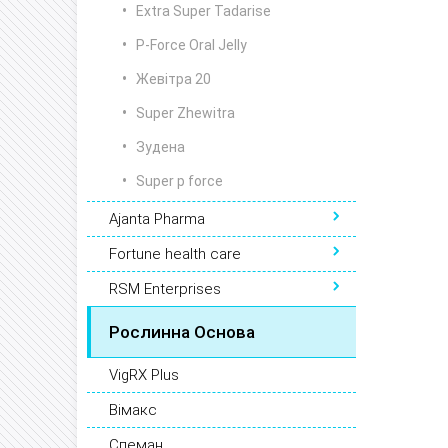
Extra Super Tadarise
P-Force Oral Jelly
Жевітра 20
Super Zhewitra
Зудена
Super p force
Ajanta Pharma
Fortune health care
RSM Enterprises
Рослинна Основа
VigRX Plus
Вімакс
Спеман