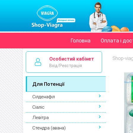
Головна
Оплата і дос
Shop-via
Особистий кабінет
Вхід/Реєстрація
Для Потенції
Сілденафіл
Сіаліс
Левітра
Стендра (авана)