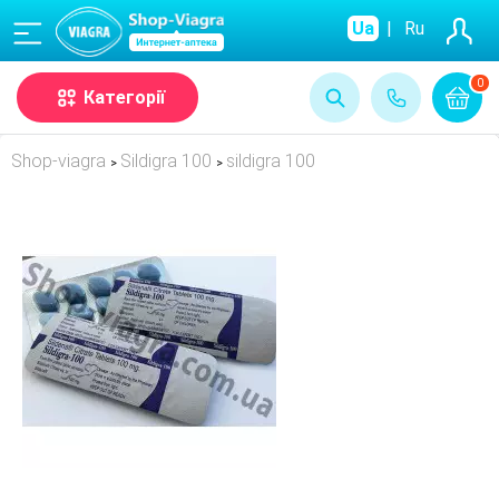
(068)
Ua
|
Ru
0
Категорії
Shop-viagra
Sildigra 100
sildigra 100
>
>