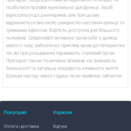
позбутися проявів еректильної дисфункції. Засіб
відноситься до дженериків, але при цьому
відрізняється високою швидкістю настання ерекції та
тривалим ефектом. Вартість доступна для більшості
чоловіків. Силденафіл активізує кровообіг у ділянці
малого тазу, забезпечує приплив крові до печеристих
тіл, які при розширенні піднімають статевий орган.
Препарат також позитивно впливає на тривалість
близькості та загальну яскравість інтимного життя.
Ерекція настає через годину після прийому таблеток.
Покупцеві
Корисне
Оплата і доставка
Відгуки