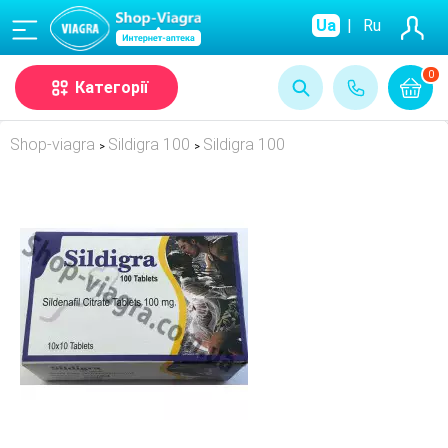
(068)
Ua
|
Ru
0
Категорії
Shop-viagra
Sildigra 100
Sildigra 100
>
>