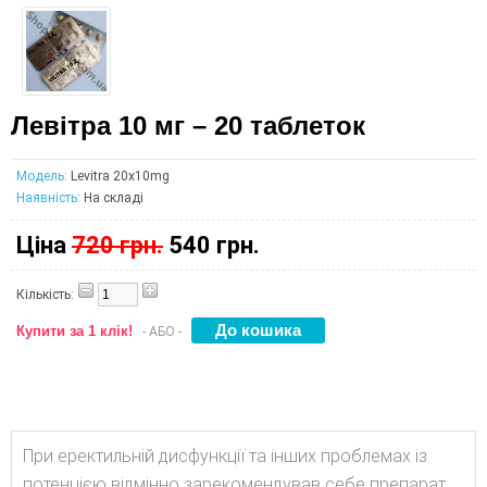
Левітра 10 мг – 20 таблеток
Модель:
Levitra 20x10mg
Наявність:
На складі
Ціна
720 грн.
540 грн.
Кількість:
Купити за 1 клік!
- АБО -
При еректильній дисфункції та інших проблемах із
потенцією відмінно зарекомендував себе препарат