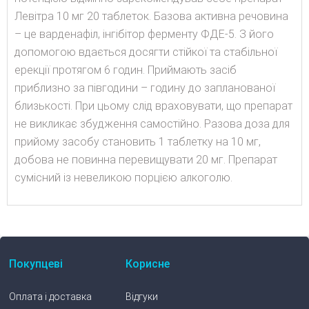
Левітра 10 мг 20 таблеток. Базова активна речовина
– це варденафіл, інгібітор ферменту ФДЕ-5. З його
допомогою вдається досягти стійкої та стабільної
ерекції протягом 6 годин. Приймають засіб
приблизно за півгодини – годину до запланованої
близькості. При цьому слід враховувати, що препарат
не викликає збудження самостійно. Разова доза для
прийому засобу становить 1 таблетку на 10 мг,
добова не повинна перевищувати 20 мг. Препарат
сумісний із невеликою порцією алкоголю.
Покупцеві
Корисне
Оплата і доставка
Відгуки