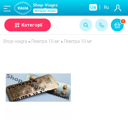
(068)
Ua
|
Ru
0
Категорії
Shop-viagra
Левітра 10 мг
Левітра 10 мг
>
>