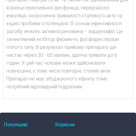
корекції еректильної дисфункції, передчасної
еякуляції, скорочення тривалості статевого акту та
інших проблем з потенцією. В основі ефективності
засобу лежить активна речовина – варденафіл. Це
селективний інгібітор ферменту фосфодіестерази
п'ятого типу. В результаті прийому препарату дія
настає через 30 - 60 хвилин, здатна тривати до 6
годин. У цей час чоловік може здійснювати
повноцінні, у тому числі повторні, статеві акти.
Препарат не має збуджуючого ефекту, тому
потрібний відповідний подразник.
Покупцеві
Корисне