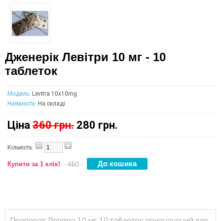
Дженерік Левітри 10 мг - 10
таблеток
Модель:
Levitra 10x10mg
Наявність:
На складі
Ціна
360 грн.
280 грн.
Кількість:
Купити за 1 клік!
- АБО -
Препарат Левітра 10 мг 10 таблеток призначений для