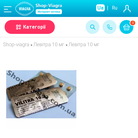
(068)
Ua
|
Ru
0
Категорії
Shop-viagra
Левітра 10 мг
Левітра 10 мг
>
>