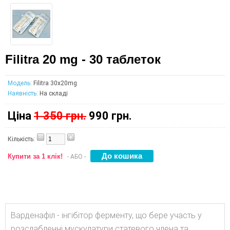
Filitra 20 mg - 30 таблеток
Модель:
Filitra 30x20mg
Наявність:
На складі
Ціна
1 350 грн.
990 грн.
Кількість:
Купити за 1 клік!
- АБО -
Варденафіл - інгібітор ферменту, що бере участь у
розслабленні мускулатури статевого члена та